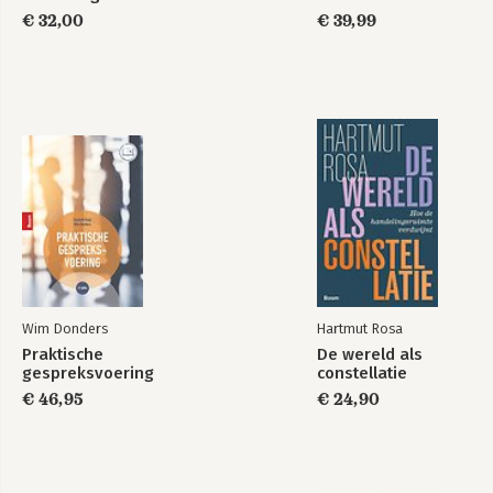
€ 32,00
€ 39,99
Handboek
AI-personalisatie
Strategische B2B-
strategie
marketing
Wim Donders
Hartmut Rosa
Bekijk alle boeken
Praktische
De wereld als
gespreksvoering
constellatie
€ 46,95
€ 24,90