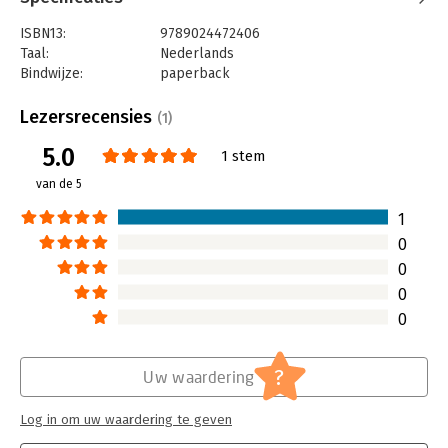
ISBN13:
9789024472406
Taal:
Nederlands
Bindwijze:
paperback
Aantal pagina's:
224
Uitgever:
Boom
Lezersrecensies
(1)
Druk:
1
5.0
Verschijningsdatum:
25-8-2025
1 stem
van de 5
Hoofdrubriek:
Marketing
1
0
0
0
0
?
Uw waardering
Log in om uw waardering te geven