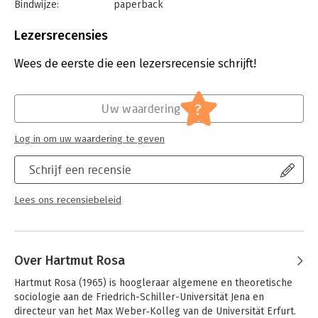
Bindwijze:
paperback
Aantal pagina's:
240
Uitgever:
Boom
Lezersrecensies
Druk:
1
Verschijningsdatum:
26-6-2026
Wees de eerste die een lezersrecensie schrijft!
Hoofdrubriek:
Mens en maatschappij
?
Uw waardering
Log in om uw waardering te geven
Schrijf een recensie
Lees ons recensiebeleid
Over Hartmut Rosa
Hartmut Rosa (1965) is hoogleraar algemene en theoretische 
sociologie aan de Friedrich-Schiller-Universität Jena en 
directeur van het Max Weber‑Kolleg van de Universität Erfurt. 