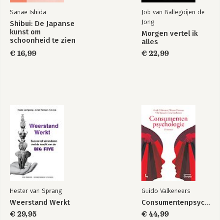
Sanae Ishida
Job van Ballegoijen de
Jong
Shibui: De Japanse
kunst om
Morgen vertel ik
schoonheid te zien
alles
in het ouder
€ 16,99
€ 22,99
worden
Weil Kapitalismus
The
sich ändern muss
Uncontrollability of
the World
Bekijk alle boeken
Hester van Sprang
Guido Valkeneers
Weerstand Werkt
Consumentenpsychologie
€ 29,95
€ 44,99