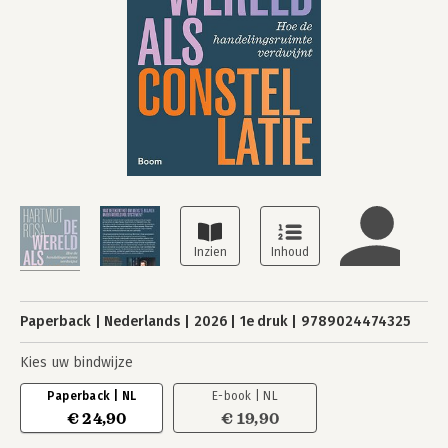
Paperback
Nederlands
2026
1e druk
9789024474325
Kies uw bindwijze
Paperback | NL
E-book | NL
€ 24,90
€ 19,90