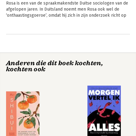
Rosa is een van de spraakmakendste Duitse sociologen van de 
afgelopen jaren. In Duitsland noemt men Rosa ook wel de 
‘onthaastingsgoeroe’, omdat hij zich in zijn onderzoek richt op 
de gejaagdheid en de continue haast van de moderne mens. Hij 
is een bekend intellectueel en ook internationaal is Rosa een 
Andere boeken door Hartmut Rosa
veelgevraagd spreker. Hij heeft vele onderscheidingen 
ontvangen voor zijn werk, waaronder de Tractatus Prize, de 
Erich Fromm Prize en de Paul Watzlawick Ring of Honor. 

Anderen die dit boek kochten,
kochten ook
Resonance
Resonance, A
Sociology of the
Relationship to the
World