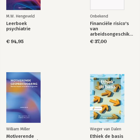
M.W. Hengeveld
Onbekend
Leerboek
Financiële risico's
psychiatrie
van
arbeidsongeschikthei
Positieve
De kracht van
voor de werkgever
gezondheidszorg
€ 94,95
hospitality
€ 37,00
Bekijk alle boeken
William Miller
Wieger van Dalen
Motiverende
Ethiek de basis