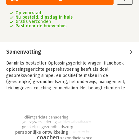
Op voorraad
Nu besteld, dinsdag in huis
Gratis verzonden
Past door de brievenbus
Samenvatting
Banninks bestseller Oplossingsgerichte vragen: Handboek
oplossingsgerichte gespreksvoering heeft als doel
gespreksvoering simpel en positief te maken in de
(geestelijke) gezondheidszorg, het onderwijs, management,
leidinggeven, coaching en mediation. Het beoogt cliënten te
helpen een nieuw en beter leven op te bouwen.
Oplossingsgerichte gespreksvoering draait om het vinden van
dat wat voor deze cliënt op dit moment in deze context werkt.
Cliënten worden uitgenodigd anders te denken, hun gewenste
cliëntgerichte benadering
gedragsverandering
cognitieve gedragstherapie
toekomst te beschrijven, positieve verschillen op te merken
geestelijke gezondheidszorg
en vooruitgang te boeken. Dit wordt gemakkelijk gemaakt door
persoonlijke ontwikkeling
samenwerken
het stellen van oplossingsgerichte vragen: de kern van
coachen
gezondheidszorg