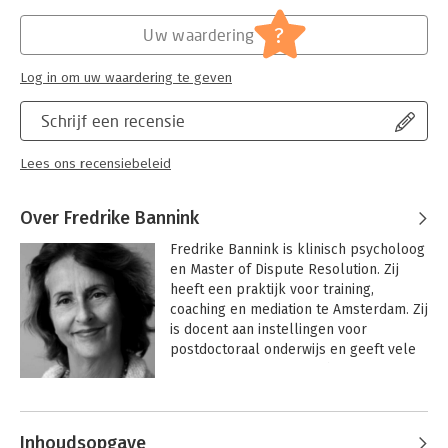
?
Uw waardering
Log in om uw waardering te geven
Schrijf een recensie
Lees ons recensiebeleid
Over Fredrike Bannink
Fredrike Bannink is klinisch psycholoog 
en Master of Dispute Resolution. Zij 
heeft een praktijk voor training, 
coaching en mediation te Amsterdam. Zij 
is docent aan instellingen voor 
postdoctoraal onderwijs en geeft vele 
incompany trainingen in binnen- en 
buitenland op het gebied van 
Andere boeken door Fredrike
oplossingsgerichte therapie, coaching, 
Bannink
mediation, leidinggeven en positieve 
Inhoudsopgave