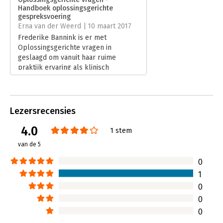
Handboek oplossingsgerichte
Hoofdrubriek:
Psychologie
gespreksvoering
Erna van der Weerd | 10 maart 2017
Frederike Bannink is er met
Oplossingsgerichte vragen in
geslaagd om vanuit haar ruime
praktijk ervaring als klinisch
psycholoog een boek te schrijven dat
helpt om in allerlei situaties de focus
op een positievere toekomst te
richten.
Lezersrecensies
Lees verder
4.0
1 stem
van de 5
0
1
0
0
0