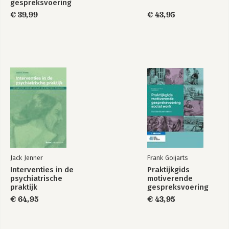
gespreksvoering
€ 39,99
€ 43,95
Jack Jenner
Frank Goijarts
Interventies in de
Praktijkgids
psychiatrische
motiverende
praktijk
gespreksvoering
social work
€ 64,95
€ 43,95