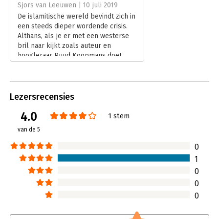
Hoofdrubriek:
Geschiedenis
Sjors van Leeuwen | 10 juli 2019
De islamitische wereld bevindt zich in
een steeds dieper wordende crisis.
Althans, als je er met een westerse
bril naar kijkt zoals auteur en
hoogleraar Ruud Koopmans doet.
Lees verder
Lezersrecensies
4.0
1 stem
van de 5
0
1
0
0
0