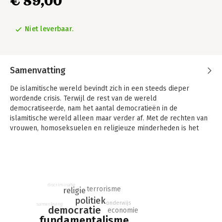
€ 89,00
Niet leverbaar.
Samenvatting
De islamitische wereld bevindt zich in een steeds dieper
wordende crisis. Terwijl de rest van de wereld
democratiseerde, nam het aantal democratieën in de
islamitische wereld alleen maar verder af. Met de rechten van
vrouwen, homoseksuelen en religieuze minderheden is het
nergens zo slecht gesteld. Van Mali in West-Afrika tot de
Filipijnen in Oost-Azië woeden tientallen burgeroorlogen met
islamitische betrokkenheid die miljoenen mensenlevens
hebben gekost.
Duizenden komen jaarlijks om bij aanslagen van
discriminatie
terrorisme
religie
terreurorganisaties als isis, Al-Qaeda en Boko Haram.
politiek
onderwijs
Economisch raakt de islamitische wereld steeds verder
samenleving
democratie
economie
achterop. Geen wonder dat velen elders een goed heenkomen
fundamentalisme