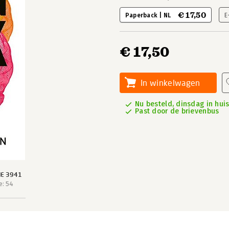
€ 17,50
Paperback | NL
E
€ 17,50
In winkelwagen
Nu besteld, dinsdag in hui
Past door de brievenbus
IE 3941
e: 54