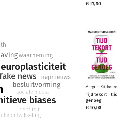
€ 17,50
uth
laving
waarneming
europlasticiteit
fake news
nepnieuws
besluitvorming
n
Margriet Sitskoorn
sociale media
Tijd tekort | tijd
itieve biases
genoeg
€ 10,95
identiteit
ijke ontwikkeling