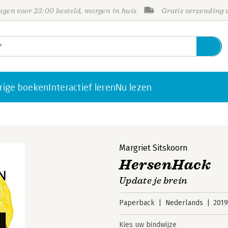
gen voor 23:00 besteld, morgen in huis
Gratis verzending
rige boeken
Interactief leren
Nu lezen
Margriet Sitskoorn
HersenHack
Update je brein
Paperback
Nederlands
201
Kies uw bindwijze