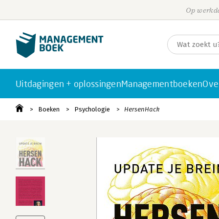
Op werkda
Uitdagingen + oplossingen
Managementboeken
Ove
Boeken
Psychologie
HersenHack