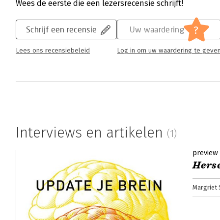
Wees de eerste die een lezersrecensie schrijft!
?
Schrijf een recensie
Uw waardering
Hersenhack - Een belangrijke eerste s
Lees ons recensiebeleid
Log in om uw waardering te geve
Christel Deckers | 15 juli 2019
Mijn hersenen konden wel een update gebru
HersenHack van Margriet Sitskoorn, hoogler
universiteit van Tilburg.
Lees verder
Interviews en artikelen
(1)
preview
Herse
Margriet 