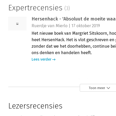
Expertrecensies
(3)
Hersenhack - 'Absoluut de moeite waa
Ruerdje van Mierlo | 17 oktober 2019
Het nieuwe boek van Margriet Sitskoorn, ho
heet HersenHack. Het is vlot geschreven en
zonder dat we het doorhebben, continue beï
ons denken en handelen heeft.
Lees verder
Hersenhack - 'Letterlijk uitdagend'
Elly Stroo Cloeck | 2 oktober 2019
Toon meer
Alweer een boek over psychologie? Jazeker, m
biases en heuristieken, over beïnvloeden e
Lezersrecensies
Margriet Sitskoorn komt ook de maatschappe
Lees verder