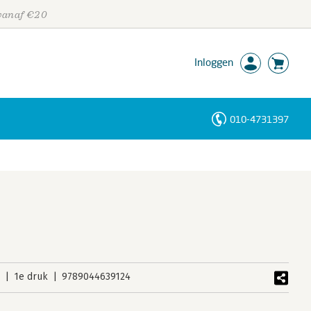
 vanaf €20
Inloggen
010-4731397
Personen
Trefwoorden
9
1e druk
9789044639124