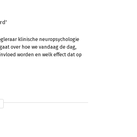
rd'
ogleraar klinische neuropsychologie
 gaat over hoe we vandaag de dag,
nvloed worden en welk effect dat op
aar dit keer gaat het niet alleen over
n manipuleren. In HersenHack van
lijke impact aan de orde.