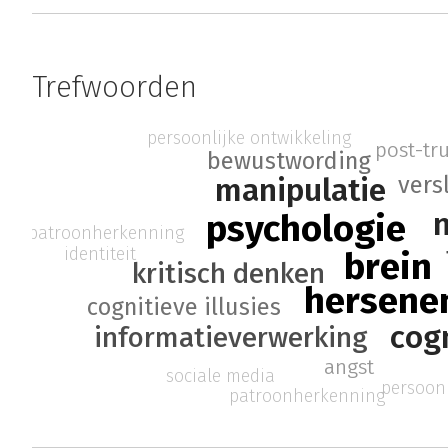
Trefwoorden
persoonlijke ontwikkeling
post-tr
bewustwording
vers
manipulatie
n
psychologie
patroonherkenning
identiteit
brein
kritisch denken
hersene
cognitieve illusies
cogn
informatieverwerking
angst
sociale media
persoonl
patroonherkenning