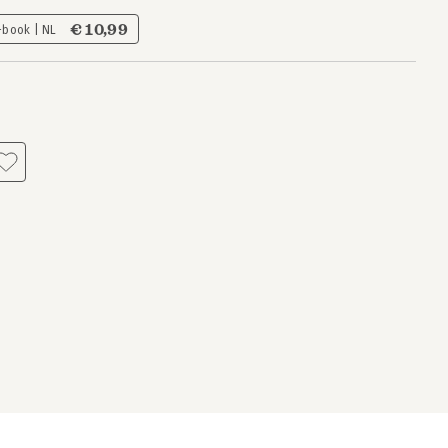
€ 10,99
-book | NL
s