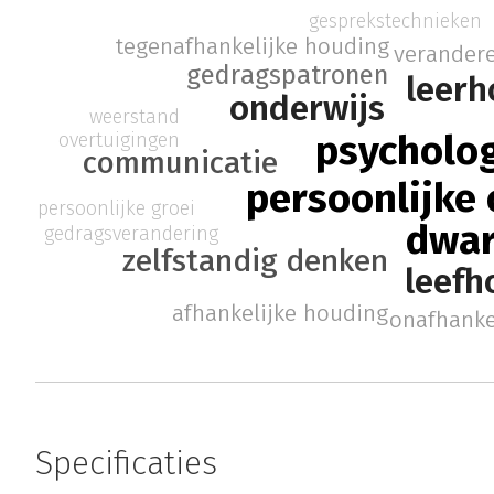
gesprekstechnieken
tegenafhankelijke houding
verander
gedragspatronen
leerh
onderwijs
weerstand
psycholo
overtuigingen
communicatie
persoonlijke
persoonlijke groei
dwar
gedragsverandering
zelfstandig denken
leefh
afhankelijke houding
onafhanke
Specificaties