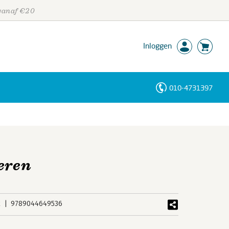
 vanaf €20
Inloggen
010-4731397
Personen
Trefwoorden
leren
k
9789044649536