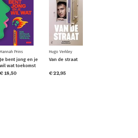
Hannah Prins
Hugo Verkley
Je bent jong en je
Van de straat
wil wat toekomst
€ 18,50
€ 22,95