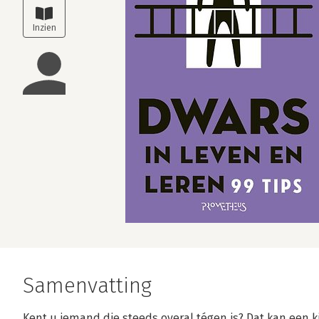
Samenvatting
Kent u iemand die steeds overal tégen is? Dat kan een kin