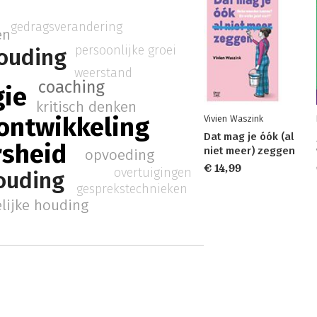
gedragsverandering
en
persoonlijke groei
ouding
weerstand
coaching
gie
kritisch denken
 ontwikkeling
Vivien Waszink
Dat mag je óók (al
sheid
niet meer) zeggen
opvoeding
€ 14,99
overtuigingen
ouding
gesprekstechnieken
lijke houding