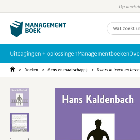
Op werkda
Uitdagingen + oplossingen
Managementboeken
Ove
Boeken
Mens en maatschappij
Dwars in leven en leren