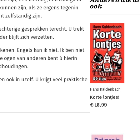
Anderen die di
ook
 kunnen zijn, als ze ergens tegenin
t zelfstandig zijn.
chterige gesprekken terecht. U trekt
er blijft zich verzetten.
kenen. Engels kan ik niet. Ik ben niet
n de ogen van anderen bent ú hierin
ndhoudingen.
n ook in uzelf. U krijgt veel praktische
Hans Kaldenbach
Korte lontjes!
€ 15,99