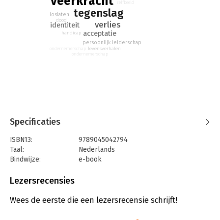
veerkracht
zelfbeeld
tegenslag
loslaten
dood
verlies
identiteit
acceptatie
handicap
persoonlijk leiderschap
levensverhalen
ondernemerschap
ondernemerschap
Specificaties
ISBN13:
9789045042794
Taal:
Nederlands
Bindwijze:
e-book
Beveiliging:
watermerk
Bestandsformaat:
epub
Lezersrecensies
Aantal pagina's:
218
Uitgever:
Atlas-Contact
Wees de eerste die een lezersrecensie schrijft!
Druk:
1
Verschijningsdatum:
19-10-2020