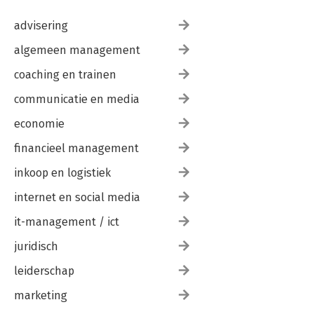
Mike Vrijdag — ‘Apetrots was ik op alles wat uit onze keuken
kwam’ 239
advisering
Joha nnette Zomer — ‘Dat die jong-en-sexykaart werd
gespeeld, schoffelde me onderuit’ 245
algemeen management
Aglaia Bouma — ‘Nu ben ik dus weggerend voor een vlieg, zei
coaching en trainen
ik tegen mezelf’ 251
communicatie en media
economie
financieel management
inkoop en logistiek
internet en social media
it-management / ict
juridisch
leiderschap
marketing