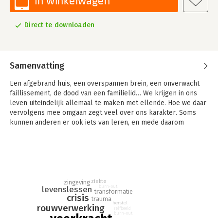
In winkelwagen
Direct te downloaden
Samenvatting
Een afgebrand huis, een overspannen brein, een onverwacht
faillissement, de dood van een familielid… We krijgen in ons
leven uiteindelijk allemaal te maken met ellende. Hoe we daar
vervolgens mee omgaan zegt veel over ons karakter. Soms
kunnen anderen er ook iets van leren, en mede daarom
behoorde de rubriek ‘Tegenslag’ in FD steevast tot de best
gelezen stukken van de week. De menselijke veerkracht is een
wonderlijk fenomeen.
In dit boek leren we hoe bekende ondernemers, kunstenaars
en professionals met hun portie tegenspoed omgingen. Wat
ziekte
zingeving
kenschetst de wijze waarop mensen hun tegenslagen te lijf
burn-out
levenslessen
transformatie
crisis
gaan? En welke lessen trokken zij voor hun leven en werk? De
trauma
herstel
rouwverwerking
meer dan veertig inspirerende interviews in dit boek geven op
zelfbeeld
burn-out
die vragen antwoord.