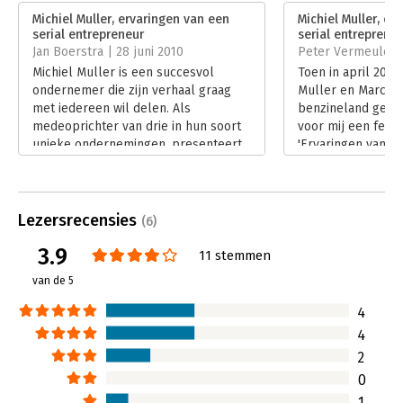
Verschijningsdatum:
14-6-2012
nettejongetjesuitstraling met unverfroren koopmanschap en
Michiel Muller, ervaringen van een
Michiel Muller, er
commercieel en organisatorisch vernuft. Hulde!' – Jort Kelder
serial entrepreneur
serial entreprene
Hoofdrubriek:
Ondernemen
Jan Boerstra | 28 juni 2010
Peter Vermeulen |
Michiel Muller is een succesvol
Toen in april 2000
ondernemer die zijn verhaal graag
Muller en Marc Sc
met iedereen wil delen. Als
benzineland geop
medeoprichter van drie in hun soort
voor mij een feest
unieke ondernemingen, presenteert
'Ervaringen van ee
hij met 'Michiel Muller, ervaringen
entrepreneur' besc
van een serial entrepreneur' een
succes en neemt hi
soort handleiding voor ondernemers
ervaringen met Ta
die het tegen de gevestigde orde
maar ook Bieden 
Lezersrecensies
(6)
durven op te nemen.
Lees verder
3.9
Lees verder
11 stemmen
van de 5
4
4
2
0
1