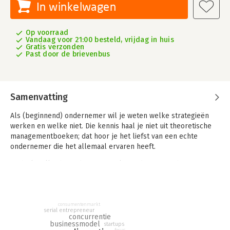
In winkelwagen
Op voorraad
Vandaag voor 21:00 besteld, vrijdag in huis
Gratis verzonden
Past door de brievenbus
Samenvatting
Als (beginnend) ondernemer wil je weten welke strategieën
werken en welke niet. Die kennis haal je niet uit theoretische
managementboeken; dat hoor je het liefst van een echte
ondernemer die het allemaal ervaren heeft.
Michiel Muller bouwde op jonge leeftijd met oprichter Marc
Schröder de benzineketen Tango uit tot een internationaal
succes. Na de verkoop van Tango richtte hij met Schröder
Route Mobiel en recentelijk Bieden en Wonen op. Hij is een
veelgevraagd spreker en winnaar van vele marketingprijzen.
consumentenmarkt
serial entrepreneur
concurrentie
In 'Michiel Muller, ervaringen van een serial entrepreneur'
businessmodel
startups