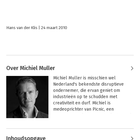
Hans van der Klis
24 maart 2010
Over Michiel Muller
Michiel Muller is misschien wel 
Nederland's bekendste disruptieve 
ondernemer, die ervan geniet om 
industrieën op te schudden met 
creativiteit en durf. Michiel is 
medeoprichter van Picnic, een 
innovatieve online supermarkt die snel 
uitbreidt naar Duitsland, België en 
Andere boeken door Michiel Muller
Frankrijk. Ook was hij medeoprichter 
van de onbemande tankstationketen 
Inhoudsopgave