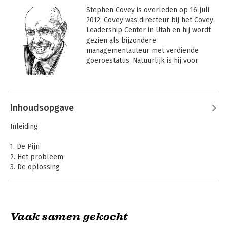
Stephen Covey is overleden op 16 juli 
2012. Covey was directeur bij het Covey 
Leadership Center in Utah en hij wordt 
gezien als bijzondere 
managementauteur met verdiende 
goeroestatus. Natuurlijk is hij voor 
iedereen de auteur van 'De zeven 
eigenschappen van effectief 
Andere boeken door Stephen Covey
leiderschap' (proactief, doelgericht, 
prioriteiten stellend, synergie zoekend, 
Inhoudsopgave
empathisch, winst uit diversiteit halend, 
en rust nemend) en zal dat 
Inleiding
vermoedelijk ook wel blijven. 

1. De Pijn
Niet dat Covey daarmee tekort wordt 
2. Het probleem
gedaan, gelet op het telkens 
3. De oplossing
terugkerende thema 'effective', maar 
wel dat een ander belangrijk thema wat 
Deel 1 - Ontdek de innerlijke stem
ondersneeuwt. En dat is menselijkheid. 
4. Luister naar uw innerlijke stem
Covey spreekt in dit verband van 'het 
5. Gebruik uw innerlijke stem
derde alternatief', niet geheel toevallig 
Vaak samen gekocht
De zeven
De zeven
ook de titel van zijn laatste boek. Niet 