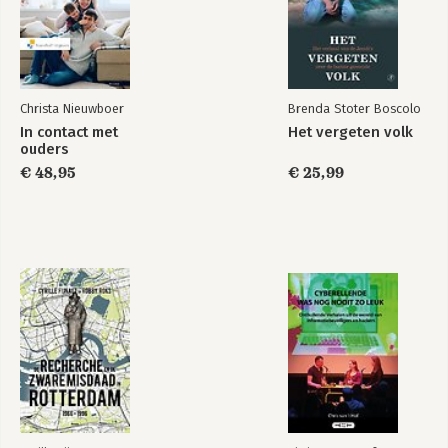
7. De FranklinCovey-methode
Literatuur
De 8ste-eigenschap-test
Dankwoord
Christa Nieuwboer
Brenda Stoter Boscolo
Over de auteur
In contact met
Het vergeten volk
Register
ouders
€ 48,95
€ 25,99