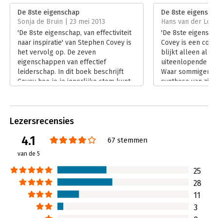
Verschijningsdatum:
27-5-2014
De 8ste eigenschap
De 8ste eigensch
Sonja de Bruin | 23 mei 2013
Hans van der Loo |
Hoofdrubriek:
Leiderschap
'De 8ste eigenschap, van effectiviteit
'De 8ste eigensch
naar inspiratie' van Stephen Covey is
Covey is een cont
het vervolg op. De zeven
blijkt alleen al ui
eigenschappen van effectief
uiteenlopende rea
leiderschap. In dit boek beschrijft
Waar sommigen het
Covey hoe je je innerlijke stem kunt
synthese van zijn
ontdekken en andere mensen kunt
beschouwen, zien
helpen hun innerlijke stem te
hooguit als een so
ontdekken.
compilatie van ee
Lezersrecensies
Lees verder
sommigen spreke
'packed with know
4.1
67 stemmen
anderen de inhoud
onsamenhangende
van de 5
Lees verder
25
28
11
3