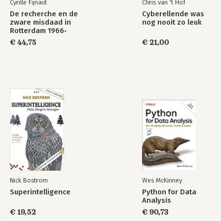
Cyrille Fijnaut
Chris van 't Hof
De recherche en de
Cyberellende was
zware misdaad in
nog nooit zo leuk
Rotterdam 1966‐
1996
€ 44,75
€ 21,00
Nick Bostrom
Wes McKinney
Superintelligence
Python for Data
Analysis
€ 19,52
€ 90,73