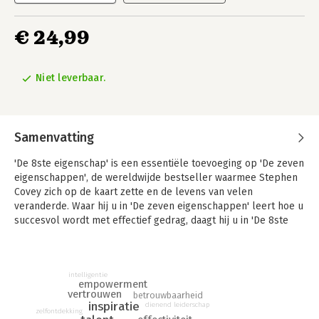
€ 24,99
Niet leverbaar.
Samenvatting
'De 8ste eigenschap' is een essentiële toevoeging op 'De zeven
eigenschappen', de wereldwijde bestseller waarmee Stephen
Covey zich op de kaart zette en de levens van velen
veranderde. Waar hij u in 'De zeven eigenschappen' leert hoe u
succesvol wordt met effectief gedrag, daagt hij u in 'De 8ste
eigenschap' uit op zoek te gaan naar de basis hiervan: uw
verborgen potentieel. Met vele voorbeelden en een praktisch
model leert u uw potentieel aan te spreken en zo uw talenten
intelligentie
en bekwaamheden te vergroten. Covey laat zien hoe u ook
empowerment
anderen kunt helpen het beste uit zichzelf te halen. Zo boort
vertrouwen
betrouwbaarheid
inspiratie
u, zowel persoonlijk als binnen uw organisatie, veel meer
dienend leiderschap
zelfontdekking