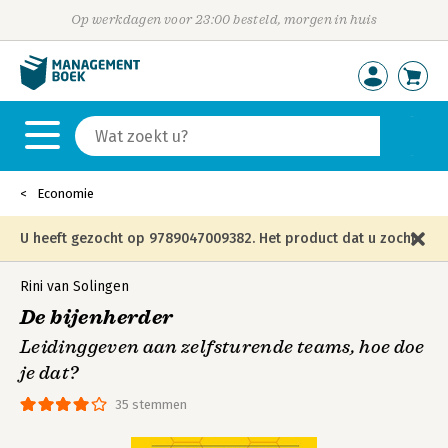
Op werkdagen voor 23:00 besteld, morgen in huis
Economie
U heeft gezocht op 9789047009382. Het product dat u zocht
is niet meer in die editie leverbaar en is vervangen door de
Rini van Solingen
De bijenherder
onderstaande editie.
Leidinggeven aan zelfsturende teams, hoe doe
je dat?
35 stemmen