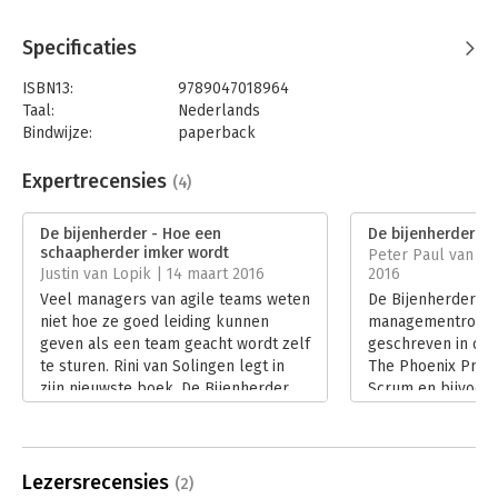
Specificaties
ISBN13:
9789047018964
Taal:
Nederlands
Bindwijze:
paperback
Aantal pagina's:
152
Uitgever:
Atlas-Contact
Expertrecensies
(4)
Druk:
15
Verschijningsdatum:
14-1-2026
De bijenherder - Hoe een
De bijenherder
schaapherder imker wordt
Peter Paul van de
Hoofdrubriek:
Economie
Justin van Lopik | 14 maart 2016
2016
Veel managers van agile teams weten
De Bijenherder is
niet hoe ze goed leiding kunnen
managementroman.
geven als een team geacht wordt zelf
geschreven in de s
te sturen. Rini van Solingen legt in
The Phoenix Proje
zijn nieuwste boek, De Bijenherder,
Scrum en bijvoor
uit hoe dit kan. Hij doet dit op een
Done. Waarbij de 
leuke, lichte wijze in een fictief
het aandachtsgeb
verhaal over een schapenherder die
Bijenherder.
imker wordt.
Lees verder
Lezersrecensies
(2)