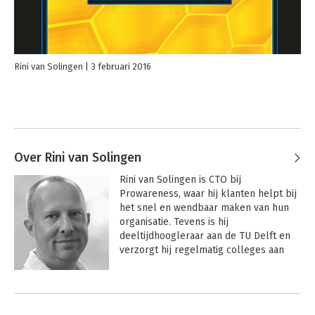
Rini van Solingen
3 februari 2016
Over Rini van Solingen
Rini van Solingen is CTO bij 
Prowareness, waar hij klanten helpt bij 
het snel en wendbaar maken van hun 
organisatie. Tevens is hij 
deeltijdhoogleraar aan de TU Delft en 
verzorgt hij regelmatig colleges aan 
Universiteit Nyenrode. Rini heeft 
technische informatica gestudeerd aan 
Andere boeken door Rini van
de TU Delft en is gepromoveerd in de 
Solingen
bedrijfskunde aan de TU Eindhoven. Rini 