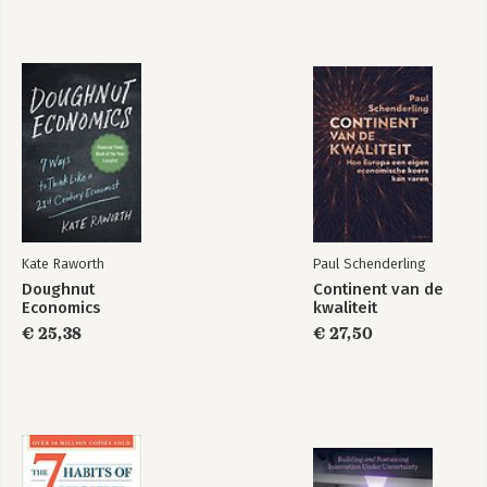
Formule X
De bijenherder -
Leidinggeven aan
zelfsturende teams,
hoe doe je dat?
Bekijk alle boeken
Kate Raworth
Paul Schenderling
Doughnut
Continent van de
Economics
kwaliteit
€ 25,38
€ 27,50