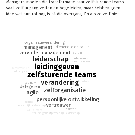
Managers moeten die transformatie naar zelfsturende teams
vaak zelf in gang zetten en begeleiden, maar hebben geen
idee wat hun rol nog is ná die overgang. En als ze zelf niet
meeveranderen, vormen ze eerder een obstakel dan een
motiverende factor.
In een parabel vertelt van Solingen het verhaal van Mark, een
leidinggevende bij een grote supermarktketen die
organisatieverandering
management
dienend leiderschap
overschakelt op zelforganisatie. Mark worstelt met de
verandermanagement
scrum
transitie, maar krijgt goede raad uit onverwachte hoek. Zijn opa
leiderschap
autonomie
vertelt over zijn eigen verandering van schaapsherder tot
wendbaarheid
leidinggeven
imker en wat hij daarvan heeft geleerd. De crux is te
samenwerken
resultaatgericht
‘ontmanagen’ en oude gewoontes afleren. Dit boek vertelt je
zelfsturende teams
hoe.
verandering
kaders
ego
teams
delegeren
zelforganisatie
agile
persoonlijke ontwikkeling
kaders
vertrouwen
persoonlijk leiderschap
loslaten
samenwerken
persoonlijk leiderschap
resultaatgericht