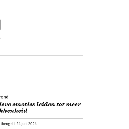
 een geweldig boek: ‘Optimaal’.
n
an het boek ‘Emotionele Intelligentie’
 en in meer dan 40 talen vertaald. In
 rijtje. Het boek geeft niet zozeer
ionele intelligentie niet meer weg te
rond
ieve emoties leiden tot meer
okkenheid
othengel
24 juni 2024