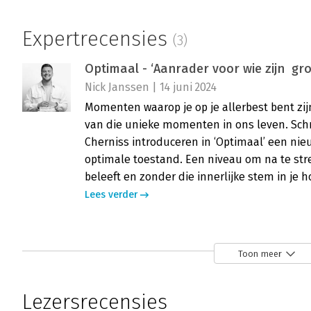
Expertrecensies
(3)
Optimaal - ‘Aanrader voor wie zijn gro
Nick Janssen | 14 juni 2024
Momenten waarop je op je allerbest bent zijn
van die unieke momenten in ons leven. Schr
Cherniss introduceren in ‘Optimaal’ een nie
optimale toestand. Een niveau om na te stre
beleeft en zonder die innerlijke stem in je 
Lees verder
Optimaal - ‘Barst van de praktijkvoor
Toon meer
Henk Jan Kamsteeg | 25 april 2024
Met alleen kennis komen er niet meer als le
Lezersrecensies
samenwerking zullen we moeten groeien in e