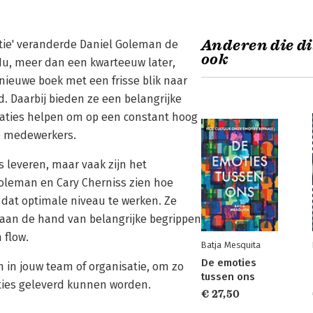
Anderen die di
ntie' veranderde Daniel Goleman de
ook
Nu, meer dan een kwarteeuw later,
 nieuwe boek met een frisse blik naar
d. Daarbij bieden ze een belangrijke
saties helpen om op een constant hoog
de medewerkers.
leveren, maar vaak zijn het
Goleman en Cary Cherniss zien hoe
 dat optimale niveau te werken. Ze
n aan de hand van belangrijke begrippen
 flow.
Batja Mesquita
De emoties
n in jouw team of organisatie, om zo
tussen ons
aties geleverd kunnen worden.
€ 27,50