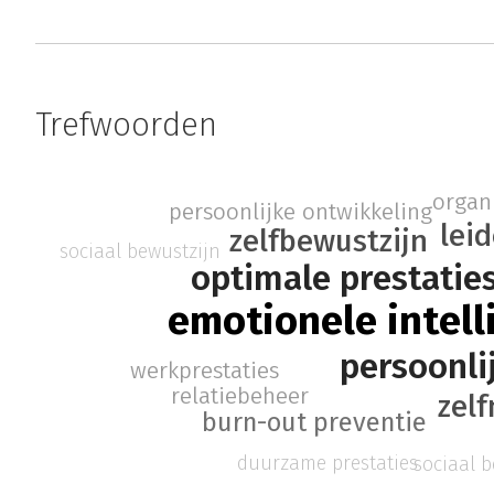
Trefwoorden
organ
persoonlijke ontwikkeling
lei
zelfbewustzijn
sociaal bewustzijn
optimale prestatie
emotionele intell
persoonlij
werkprestaties
relatiebeheer
zel
burn-out preventie
duurzame prestaties
sociaal 