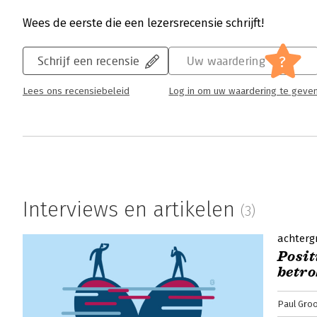
Goleman en Cary Cherniss schreven hierover
Wees de eerste die een lezersrecensie schrijft!
Lees verder
?
Schrijf een recensie
Uw waardering
Lees ons recensiebeleid
Log in om uw waardering te geve
Optimaal - ‘Zeer prettig leesbaar’
Peter de Roode | 17 april 2024
Het is zo’n 30 jaar geleden dat Daniel Golem
op de markt bracht. Het werd een bestseller
‘Optimaal’ zet Goleman alles nog eens op een
nieuwe inzichten, maar bevestiging dat emot
Interviews en artikelen
(3)
denken is in maatschappij en organisaties.
Lees verder
achterg
Posit
betr
Paul Gro