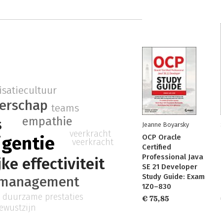
isatiecultuur
derschap
teams
empathie
s
Jeanne Boyarsky
veerkracht
igentie
OCP Oracle
veerkracht
Certified
Professional Java
ke effectiviteit
SE 21 Developer
Study Guide: Exam
fmanagement
1Z0–830
duurzame prestaties
€ 75,85
bewustzijn