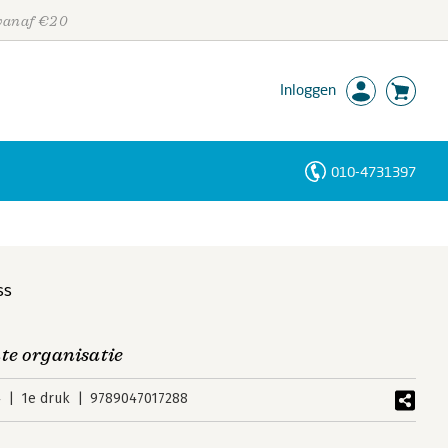
 vanaf €20
Inloggen
010-4731397
Personen
Trefwoorden
ss
te organisatie
4
1e druk
9789047017288