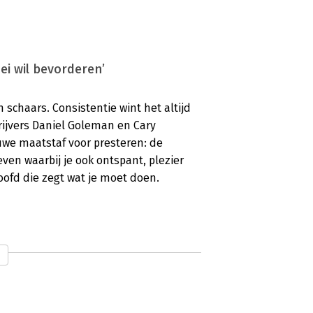
ei wil bevorderen’
 schaars. Consistentie wint het altijd
ijvers Daniel Goleman en Cary
uwe maatstaf voor presteren: de
ven waarbij je ook ontspant, plezier
hoofd die zegt wat je moet doen.
beelden en praktische lessen’
idinggevende. Voor effectieve
motionele intelligentie. Daniel