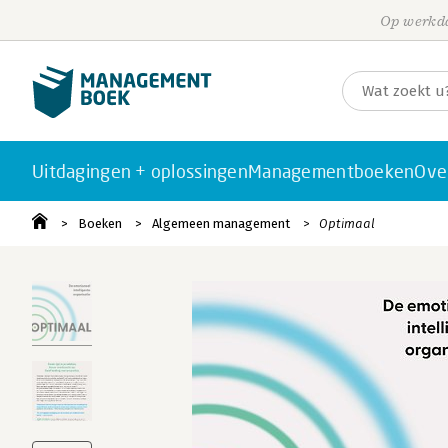
Op werkda
Uitdagingen + oplossingen
Managementboeken
Ove
Boeken
Algemeen management
Optimaal