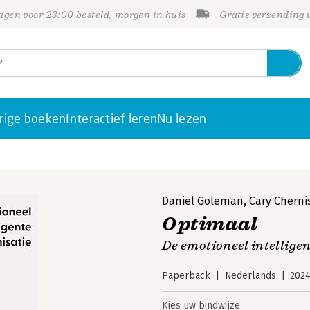
gen voor 23:00 besteld, morgen in huis
Gratis verzending
rige boeken
Interactief leren
Nu lezen
Daniel Goleman
,
Cary Cherni
Optimaal
De emotioneel intelligen
Paperback
Nederlands
202
Kies uw bindwijze