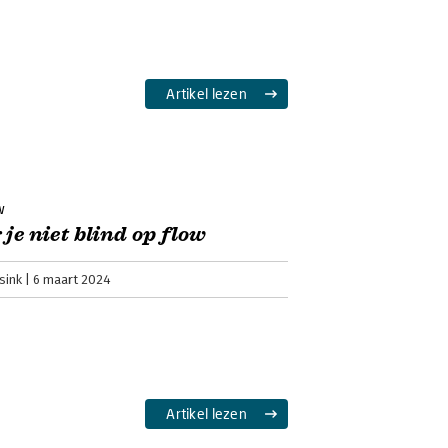
Artikel lezen
w
 je niet blind op flow
sink
6 maart 2024
Artikel lezen