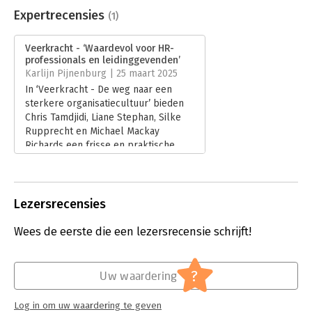
Uitgever:
Business Contact
Expertrecensies
(1)
Druk:
1
Verschijningsdatum:
8-10-2024
Veerkracht - ‘Waardevol voor HR-
professionals en leidinggevenden’
Hoofdrubriek:
Leiderschap
Karlijn Pijnenburg | 25 maart 2025
In ‘Veerkracht - De weg naar een
sterkere organisatiecultuur’ bieden
Chris Tamdjidi, Liane Stephan, Silke
Rupprecht en Michael Mackay
Richards een frisse en praktische
benadering van het concept
veerkracht binnen organisaties.
Lees verder
Lezersrecensies
Wees de eerste die een lezersrecensie schrijft!
?
Uw waardering
Log in om uw waardering te geven