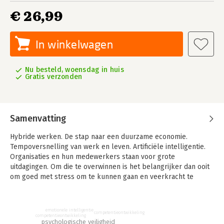
€ 26,99
In winkelwagen
Nu besteld, woensdag in huis
Gratis verzonden
Samenvatting
Hybride werken. De stap naar een duurzame economie.
Tempoversnelling van werk en leven. Artificiële intelligentie.
Organisaties en hun medewerkers staan voor grote
uitdagingen. Om die te overwinnen is het belangrijker dan ooit
om goed met stress om te kunnen gaan en veerkracht te
ontwikkelen.
Maar hoe doe je dat? In dit boek presenteren de auteurs een
emotionele intelligentie
raamwerk voor het opbouwen van een organisatiebrede
competentieontwikkeling
competentieontwikkeling
psychologische veiligheid
cultuur van veerkracht, gebaseerd op hun ervaringen met