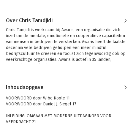
Over Chris Tamdjidi
Chris Tamjidi is werkzaam bij Awaris, een organisatie die zich 
inzet om de mentale, emotionele en coöperatieve capaciteiten 
van mensen in bedrijven te versterken. Awaris heeft de laatste 
decennia vele bedrijven geholpen een meer mindful 
bedrijfscultuur te creëren en focust zich tegenwoordig ook op 
veerkrachtige organisaties. Awaris is actief in 35 landen, 
waaronder Nederland.
Andere boeken door Chris Tamdjidi
Inhoudsopgave
VOORWOORD door Wibo Koole 11
VOORWOORD door Daniel J. Siegel 17
INLEIDING: OMGAAN MET MODERNE UITDAGINGEN VOOR
VEERKRACHT 21
Flexibiliteit zit in onze genen 23