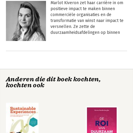
Marlot Kiveron zet haar carrière in om 
positieve impact te maken binnen 
commerciële organisaties en de 
transformatie van winst naar impact te 
versnellen. Ze zette de 
duurzaamheidsafdelingen op binnen 
Ace & Tate en Otrium en is 
medeoprichter van een netwerk voor 
Andere boeken door Marlot Kiveron
sustainability professionals in 
Amsterdam. Daarnaast gaf ze 
gastcolleges over dit onderwerp aan 
onder meer Cambridge University en 
Nyenrode Business Universiteit. 
Anderen die dit boek kochten,
kochten ook
De impactmissie