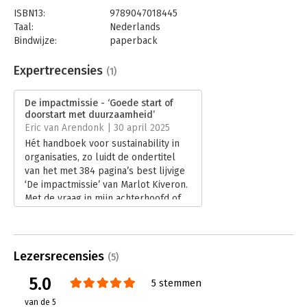
ISBN13:
9789047018445
Taal:
Nederlands
Bindwijze:
paperback
Aantal pagina's:
384
Uitgever:
Business Contact
Expertrecensies
(1)
Druk:
1
Verschijningsdatum:
20-3-2025
De impactmissie - ‘Goede start of
doorstart met duurzaamheid’
Hoofdrubriek:
Verandermanagement
Eric van Arendonk | 30 april 2025
Hét handboek voor sustainability in
organisaties, zo luidt de ondertitel
van het met 384 pagina’s best lijvige
‘De impactmissie’ van Marlot Kiveron.
Met de vraag in mijn achterhoofd of
er voor het invoeren van
sustainability wel een handboek
mogelijk is, nam ik het boek ter hand.
Lees verder
Lezersrecensies
(5)
5.0
5 stemmen
van de 5