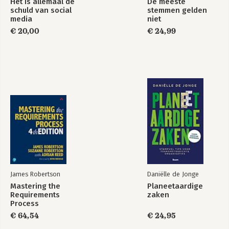
Het is allemaal de
De meeste
schuld van social
stemmen gelden
media
niet
€ 20,00
€ 24,99
James Robertson
Daniëlle de Jonge
Mastering the
Planeetaardige
Requirements
zaken
Process
€ 64,54
€ 24,95