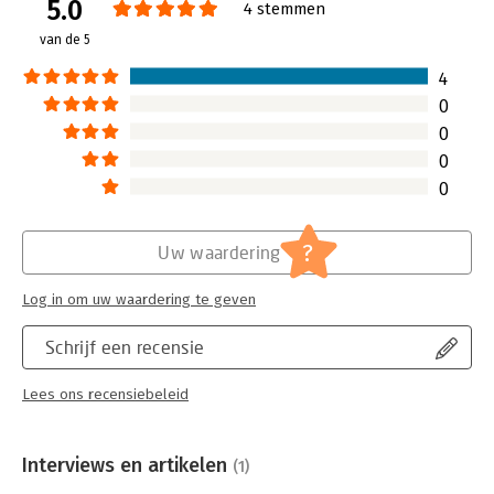
5.0
Verschijningsdatum:
1-2-2021
4 stemmen
van de 5
Hoofdrubriek:
Personeelsmanagement
4
0
0
0
0
?
Uw waardering
Log in om uw waardering te geven
Schrijf een recensie
Lees ons recensiebeleid
Interviews en artikelen
(1)