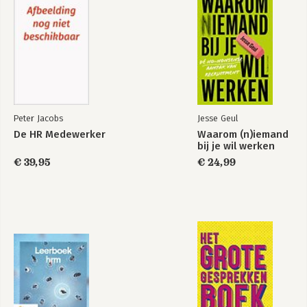
1.5 Dure taal 30
1.5.1 De stafafdeling P&O 31
Zo kan het ook … 32
Vragen & opdrachten 34
Hoofdstuk 2 Een goed plan! 37
Uit de praktijk 37
De toolbox 39
2.1 Cijfers en letters 41
Peter Jacobs
Jesse Geul
2.2 Los-vast 42
De HR Medewerker
Waarom (n)iemand
2.3 Toekomstplannen 43
bij je wil werken
2.3.1 Strategie: welke mensen zijn nodig? 43
€ 39,95
€ 24,99
2.3.2 Wat is nodig om plannen te realiseren? 44
2.3.3 Vraag en aanbod: aandachtspunten voor het P&O-beleid
47
2.4 Het jaar van … 48
2.4.1 Tactisch personeelsplan 48
2.4.2 Wat hebben we nodig? 49
2.4.3 Wat hebben we in huis? 49
2.4.4 Het personeelsjaarplan 50
2.5 Roosters maken 51
2.5.1 De vraag naar medewerkers 51
2.5.2 Het aanbod van medewerkers 52