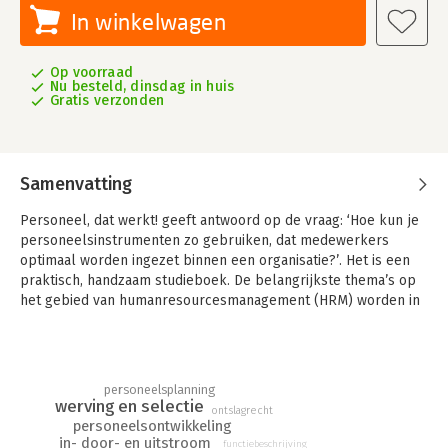
In winkelwagen
Op voorraad
Nu besteld, dinsdag in huis
Gratis verzonden
Samenvatting
Personeel, dat werkt! geeft antwoord op de vraag: ‘Hoe kun je
personeelsinstrumenten zo gebruiken, dat medewerkers
optimaal worden ingezet binnen een organisatie?’. Het is een
praktisch, handzaam studieboek. De belangrijkste thema’s op
het gebied van humanresourcesmanagement (HRM) worden in
twaalf hoofdstukken op een verfrissende en aansprekende
manier uitgelegd en met concrete voorbeelden uit de praktijk
tot leven gebracht.
personeelsplanning
Dit boek gaat niet alleen in op de theorie van in-, door- en
werving en selectie
ontslagrecht
uitstroom, maar geeft ook handvatten om deze instrumenten
personeelsontwikkeling
zo optimaal mogelijk door te voeren in een organisatie. Dit
in- door- en uitstroom
functiebeschrijving