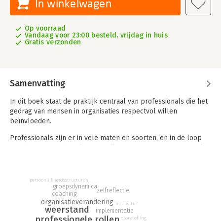
In winkelwagen
Op voorraad
Vandaag voor 23:00 besteld, vrijdag in huis
Gratis verzonden
Samenvatting
In dit boek staat de praktijk centraal van professionals die het
gedrag van mensen in organisaties respectvol willen
beïnvloeden.
Professionals zijn er in vele maten en soorten, en in de loop
van de jaren zijn de taken en rollen van diverse professionals
deels ineen gevloeid. Leidinggevenden die coach-opleidingen
volgen, scrum masters die adviesmodellen volgen, adviseurs
die mandaat krijgen als interimmanager, coördinatoren,
persoonlijkheidsstructuren
counsellors, executive coaches, mentoren,
groepsdynamica
zelfreflectie
coaching
product owners, facilitatoren – er lijkt geen eind te komen aan
organisatieverandering
motivatie
de mogelijke benamingen van professionals die allemaal één
weerstand
implementatie
ding gemeen hebben: zij proberen in organisaties
professionele rollen
storytelling