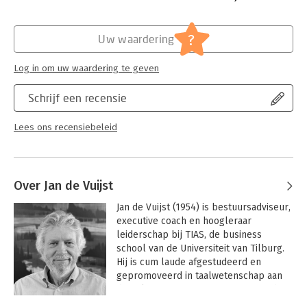
wordt geïllustreerd met vele voorbeelden van avonturen die
professionals in organisaties zoal kunnen meemaken.
Hoofdrubriek:
Psychologie
?
Uw waardering
Dit boek is een revisie van het boek Professioneel adviseren,
uit 2014. Het is gemoderniseerd, van recente literatuur en een
aantal nieuwe technieken en teksten voorzien, maar de
Log in om uw waardering te geven
hoofdstukindeling is grotendeels bewaard gebleven.
Schrijf een recensie
Het boek is geschreven voor alle professionals die dag in dag
uit in velerlei vormen van
Lees ons recensiebeleid
organisaties aan het werk zijn met menselijk gedrag.
Over Jan de Vuijst
Jan de Vuijst (1954) is bestuursadviseur, 
executive coach en hoogleraar 
leiderschap bij TIAS, de business 
school van de Universiteit van Tilburg. 
Hij is cum laude afgestudeerd en 
gepromoveerd in taalwetenschap aan 
de Rijksuniversiteit Groningen. Aan de 
Universiteit van Edinburgh heeft hij zich 