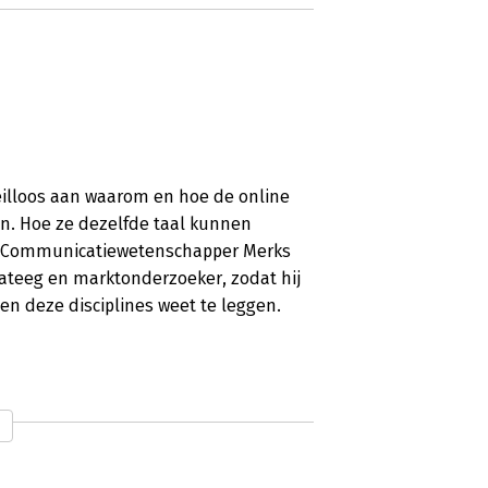
feilloos aan waarom en hoe de online
n. Hoe ze dezelfde taal kunnen
n. Communicatiewetenschapper Merks
rateeg en marktonderzoeker, zodat hij
n deze disciplines weet te leggen.
k kernachtig samen te vatten. Maar de