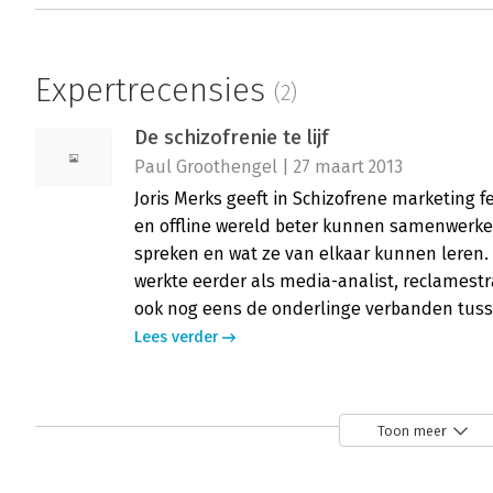
Expertrecensies
(2)
De schizofrenie te lijf
Paul Groothengel | 27 maart 2013
Joris Merks geeft in Schizofrene marketing 
en offline wereld beter kunnen samenwerke
spreken en wat ze van elkaar kunnen lere
werkte eerder als media-analist, reclamest
ook nog eens de onderlinge verbanden tusse
Lees verder
Schizofrene marketing
Toon meer
Max Kohnstamm | 22 maart 2013
Het is de taak van de recensent om een boe