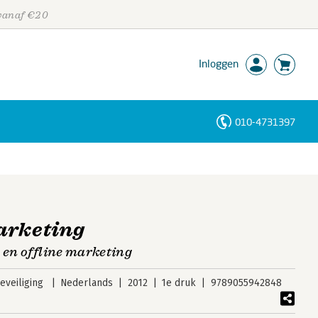
 vanaf €20
Inloggen
010-4731397
Personen
Trefwoorden
arketing
 en offline marketing
veiliging
Nederlands
2012
1e druk
9789055942848