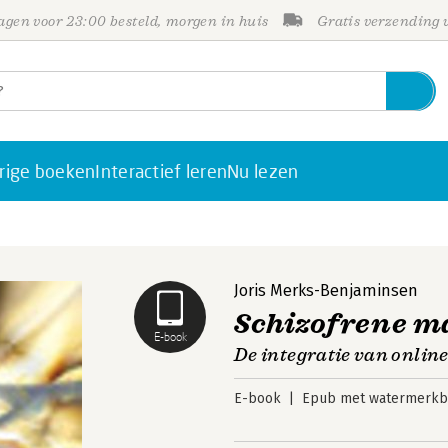
gen voor 23:00 besteld, morgen in huis
Gratis verzending
rige boeken
Interactief leren
Nu lezen
Joris Merks-Benjaminsen
Schizofrene m
E-book
De integratie van online
E-book
Epub met watermerkbe