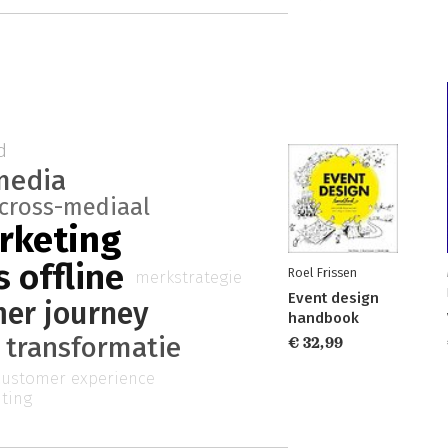
d
 media
cross-mediaal
rketing
s offline
Roel Frissen
merkstrategie
Event design
er journey
handbook
e transformatie
€ 32,99
customer experience
ting