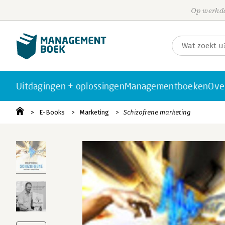
Op werkda
Uitdagingen + oplossingen
Managementboeken
Ove
E-Books
Marketing
Schizofrene marketing