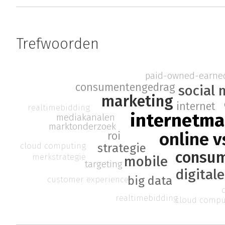
Trefwoorden
paid-owned-earne
consumentengedrag
social
marketing
internet
realtimebidding
internetma
mediakanalen
marktonderzoek
online v
roi
cloud computing
strategie
consum
merkstrategie
mobile
targeting
digital
big data
customer experience
realtimebidding
cloud compu