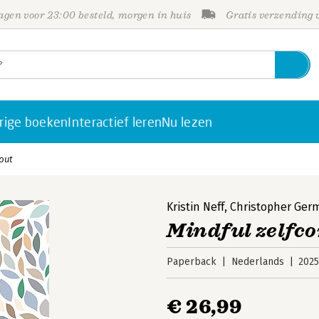
gen voor 23:00 besteld, morgen in huis
Gratis verzending
rige boeken
Interactief leren
Nu lezen
out
Kristin Neff
,
Christopher Ger
Mindful zelfc
Paperback
Nederlands
202
€ 26,99