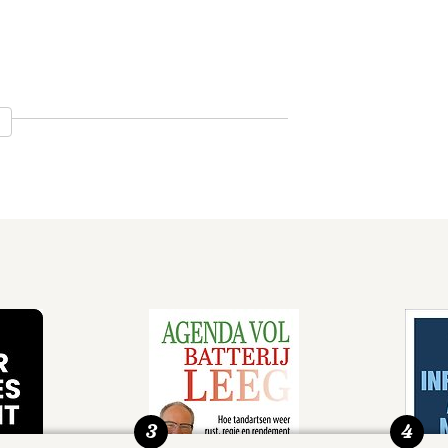
hologie aan Harvard Medical School
rmer
3
4