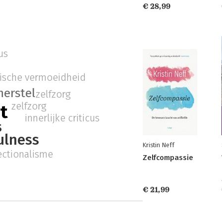
€ 28,99
us
ische vermoeidheid
herstel
zelfzorg
zelfzorg
t
innerlijke criticus
s
ulness
Kristin Neff
ectionalisme
Zelfcompassie
€ 21,99