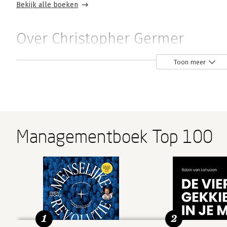
Bekijk alle boeken
Over Christopher Germer
Christopher Germer is psychotherapeut en doceert psyc
Toon meer
Managementboek Top 100
Andere boeken door Christopher Ge
Bekijk alle boeken
1
2