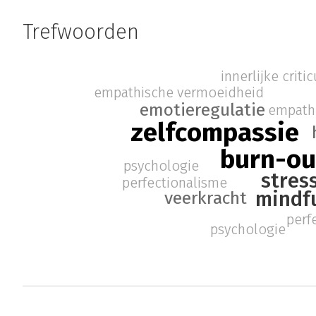
Trefwoorden
innerlijke critic
empathische vermoeidheid
emotieregulatie
empath
zelfcompassie
burn-ou
psychologie
stres
perfectionalisme
mindf
veerkracht
perf
psychologie