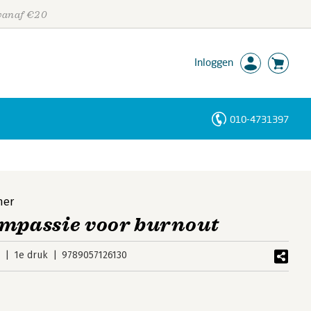
 vanaf €20
Inloggen
010-4731397
Personen
Trefwoorden
mer
ompassie voor burnout
5
1e druk
9789057126130