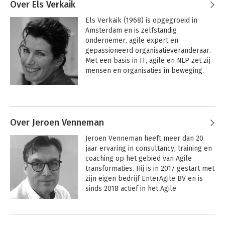
Over Els Verkaik
Els Verkaik (1968) is opgegroeid in 
Amsterdam en is zelfstandig 
ondernemer, agile expert en 
gepassioneerd organisatieveranderaar. 
Met een basis in IT, agile en NLP zet zij 
mensen en organisaties in beweging. 
Kenmerkend is haar creatieve 
vermogen om zaken eenvoudig en leuk 
Andere boeken door Els Verkaik
te maken. Zij introduceerde de ‘7 type 
agile coaches card-deck’, de 
gedragskaarten ‘samen verbeteren’ en 
Over Jeroen Venneman
het veranderspel ‘de ontdekkingsreis’ 
Jeroen Venneman heeft meer dan 20 
om de reis naar wendbaarheid te 
jaar ervaring in consultancy, training en 
helpen vormgeven.

coaching op het gebied van Agile 
transformaties. Hij is in 2017 gestart met 
Els Verkaik werkt samen met Jeroen 
zijn eigen bedrijf EnterAgile BV en is 
Venneman en Edwin Clerkx onder het 
sinds 2018 actief in het Agile 
label Amigos aan de visie op 
Masterclass Institute.

transformaties, delen zij wat ze geleerd 
hebben en vormen ze samen een 
Andere boeken door Jeroen
“Enter the Agile Mindset” is het motto 
community. Zij noemen zich graag 