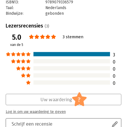
ISBN13:
9789079336579
Taal:
Nederlands
Bindwijze:
gebonden
Aantal pagina's:
240
Uitgever:
Uitgeverij OMJS
Lezersrecensies
(3)
Druk:
1
5.0
Verschijningsdatum:
11-9-2024
3 stemmen
van de 5
Hoofdrubriek:
Verandermanagement
3
0
0
0
0
?
Uw waardering
Log in om uw waardering te geven
Schrijf een recensie