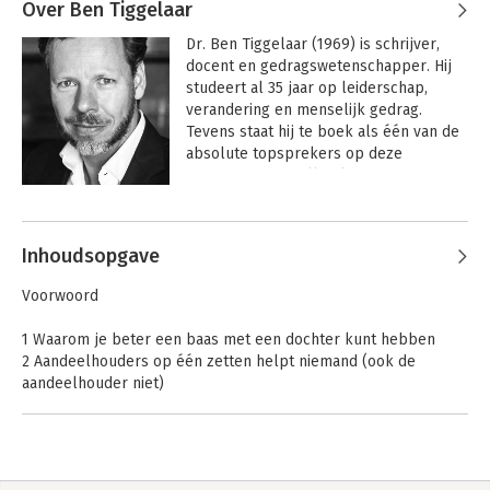
Over Ben Tiggelaar
Dr. Ben Tiggelaar (1969) is schrijver, 
docent en gedragswetenschapper. Hij 
studeert al 35 jaar op leiderschap, 
verandering en menselijk gedrag. 
Tevens staat hij te boek als één van de 
absolute topsprekers op deze 
gebieden. Bestseller-kanon Dr. Ben 
Tiggelaar heeft Nederland in 
Andere boeken door Ben Tiggelaar
razendsnel tempo veroverd. Hij is al 
jaren één van de meest gevraagde 
Inhoudsopgave
trainers over leiderschap en 
verandering. Ben Tiggelaar baart opzien 
Voorwoord
met zijn sprankelende seminars (als 
'MBA in één dag') waarin hij 'inhoud' en 
1 Waarom je beter een baas met een dochter kunt hebben
'vorm' op een perfecte manier 
2 Aandeelhouders op één zetten helpt niemand (ook de
samenbrengt. Een dag Tiggelaar is 
aandeelhouder niet)
beslist géén luierdag: Ben hanteert een 
3 Vergeet ingewikkelde motivatie-theorieën. Wat telt is plezier!
hoog tempo en presenteert ontzettend 
4 Goed boos worden op je werk, hoe doe je dat?
veel inzichten, eye-openers en 
5 Iedereen heeft blinde vlekken (maar die van jezelf zie je
praktische tips. Hij brengt zijn verhaal 
niet)
op een bevlogen, enthousiaste en 