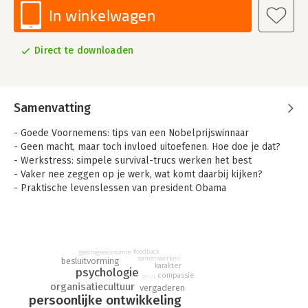
In winkelwagen
Direct te downloaden
Samenvatting
- Goede Voornemens: tips van een Nobelprijswinnaar
- Geen macht, maar toch invloed uitoefenen. Hoe doe je dat?
- Werkstress: simpele survival-trucs werken het best
- Vaker nee zeggen op je werk, wat komt daarbij kijken?
- Praktische levenslessen van president Obama
Iedere week schrijft Ben Tiggelaar in NRC over werk en leven.
Over leiderschap, stress, menselijk gedrag, management,
innovatie, geluk, veranderen, karakter, motivatie, ondernemen
en succes.
feedback
gedragseconomie
samenwerken
besluitvorming
Dit boek bevat 52 recente columns. Inclusief de lessen uit
karakter
psychologie
compassie
geluk
Bens interview met president Barack Obama.
organisatiecultuur
vergaderen
persoonlijke ontwikkeling