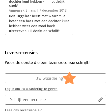
dochter kunt hebben - 'Inhoudelijk
Verschijningsdatum:
1-11-2018
sterk'
Annemiek Smans | 7 december 2018
Hoofdrubriek:
Algemeen management
Ben Tiggelaar heeft met Waarom je
beter een baas met een dochter kunt
hebben weer een mooi boek
uitgegeven. Hij denkt en schrijft
helder over zeer diverse problemen
en vraagstukken.
Lees verder
Lezersrecensies
Wees de eerste die een lezersrecensie schrijft!
?
Uw waardering
Log in om uw waardering te geven
Schrijf een recensie
Lees ons recensiebeleid