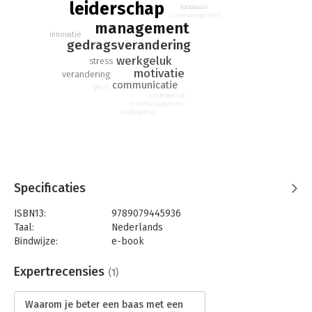
leiderschap
loopbaan
timemanagement
management
innovatie
gedragsverandering
werkgeluk
stress
motivatie
verandering
communicatie
geluk
uitstelgedrag
timemanagement
uitstelgedrag
Specificaties
ISBN13:
9789079445936
Taal:
Nederlands
Bindwijze:
e-book
Beveiliging:
watermerk
Bestandsformaat:
epub
Expertrecensies
(1)
Aantal pagina's:
176
Uitgever:
Tyler Roland Press
Waarom je beter een baas met een
Druk:
1