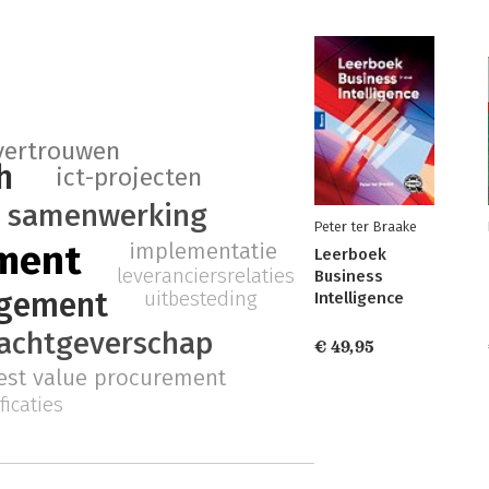
vertrouwen
h
ict-projecten
samenwerking
Peter ter Braake
ment
implementatie
Leerboek
leveranciersrelaties
Business
agement
uitbesteding
Intelligence
achtgeverschap
€ 49,95
est value procurement
ficaties