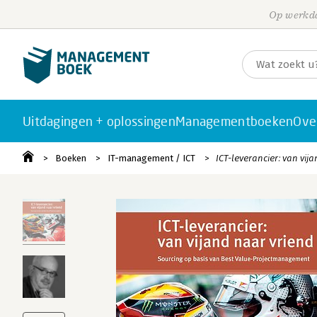
Op werkda
Uitdagingen + oplossingen
Managementboeken
Ove
Boeken
IT-management / ICT
ICT-leverancier: van vij