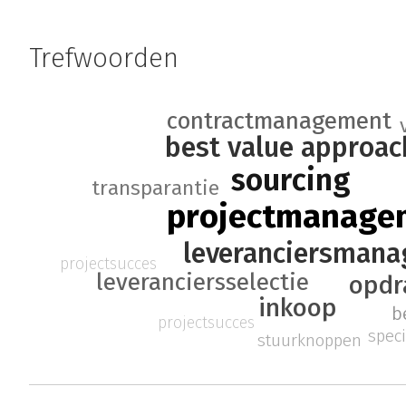
Trefwoorden
contractmanagement
best value approac
sourcing
transparantie
projectmanage
leveranciersman
projectsucces
leveranciersselectie
opdr
inkoop
b
projectsucces
speci
stuurknoppen