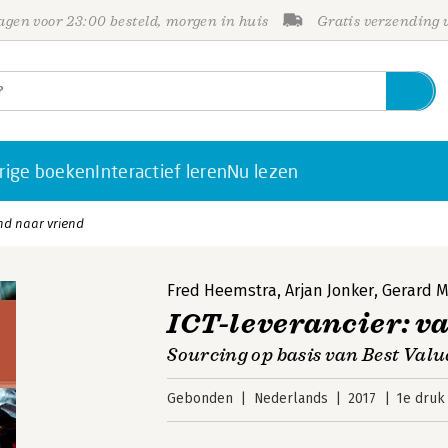
gen voor 23:00 besteld, morgen in huis
Gratis verzending
rige boeken
Interactief leren
Nu lezen
and naar vriend
Fred Heemstra
,
Arjan Jonker
,
Gerard M
ICT-leverancier: v
Sourcing op basis van Best Va
Gebonden
Nederlands
2017
1e druk