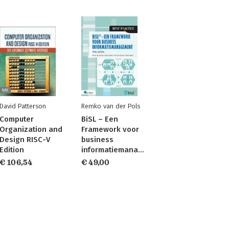
David Patterson
Remko van der Pols
Computer
BiSL – Een
Organization and
Framework voor
Design RISC-V
business
Edition
informatiemanagement
€ 106,54
€ 49,00