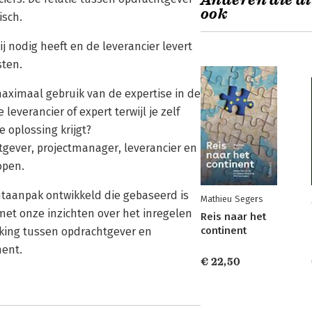
Anderen die di
ook
isch.
j nodig heeft en de leverancier levert
sten.
aximaal gebruik van de expertise in de
 leverancier of expert terwijl je zelf
 oplossing krijgt?
tgever, projectmanager, leverancier en
open.
aanpak ontwikkeld die gebaseerd is
Mathieu Segers
met onze inzichten over het inregelen
Reis naar het
continent
ing tussen opdrachtgever en
ment.
€ 22,50