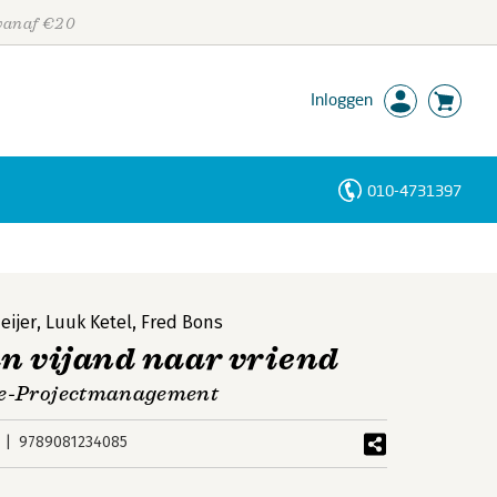
 vanaf €20
Inloggen
010-4731397
Personen
Trefwoorden
eijer
,
Luuk Ketel
,
Fred Bons
an vijand naar vriend
lue-Projectmanagement
9789081234085