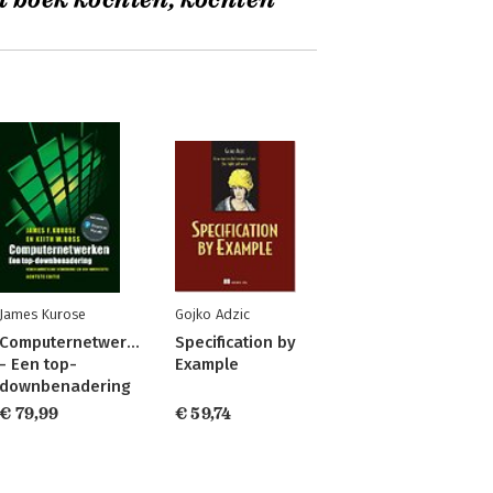
t boek kochten, kochten
James Kurose
Gojko Adzic
Computernetwerken
Specification by
- Een top-
Example
downbenadering
€ 79,99
€ 59,74