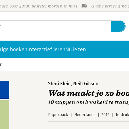
gen voor 23:00 besteld, morgen in huis
Gratis verzending
rige boeken
Interactief leren
Nu lezen
?
Shari Klein
,
Neill Gibson
Wat maakt je zo bo
10 stappen om boosheid te tran
Paperback
Nederlands
2012
1e dru