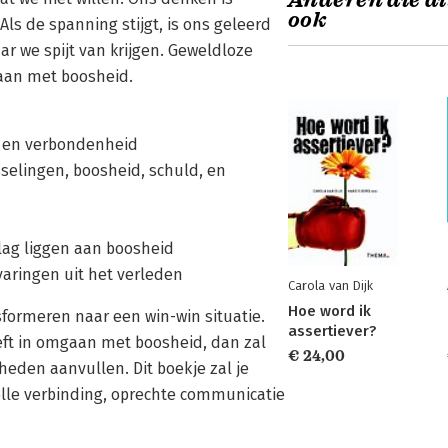
Anderen die di
ook
ls de spanning stijgt, is ons geleerd
 we spijt van krijgen. Geweldloze
aan met boosheid.
n en verbondenheid
selingen, boosheid, schuld, en
lag liggen aan boosheid
varingen uit het verleden
Carola van Dijk
Hoe word ik
formeren naar een win-win situatie.
assertiever?
eeft in omgaan met boosheid, dan zal
€ 24,00
heden aanvullen. Dit boekje zal je
lle verbinding, oprechte communicatie