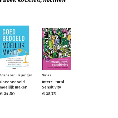
t boek kochten, kochten
Ariane van Heijningen
Nunez
Goedbedoeld
Intercultural
moeilijk maken
Sensitivity
€ 24,50
€ 25,75