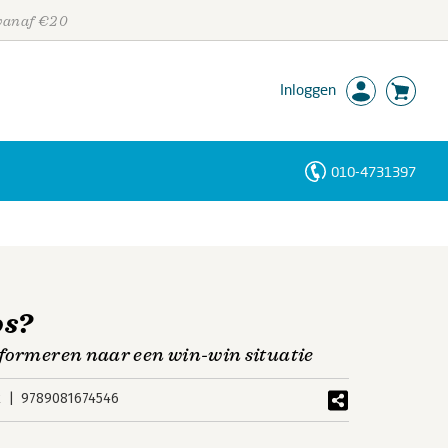
 vanaf €20
Inloggen
010-4731397
Personen
Trefwoorden
os?
sformeren naar een win-win situatie
k
9789081674546