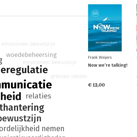
emotioneel bewustzijn
woedebeheersing
Frank Weijers
g
emotioneel bewustzijn
Now we’re talking!
eregulatie
grenzen stellen
mmunicatie
€ 12,00
heid
relaties
cthantering
bewustzijn
ordelijkheid nemen