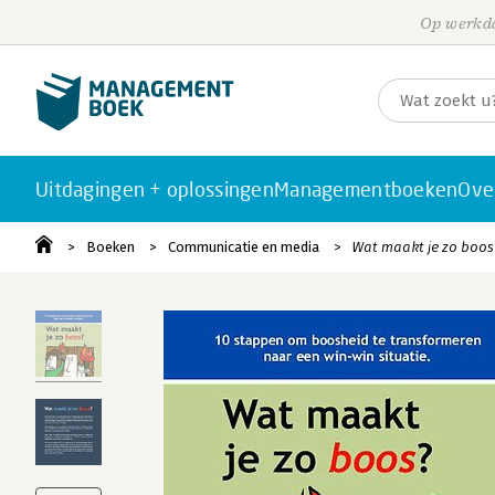
Op werkda
Uitdagingen + oplossingen
Managementboeken
Ove
Boeken
Communicatie en media
Wat maakt je zo boos