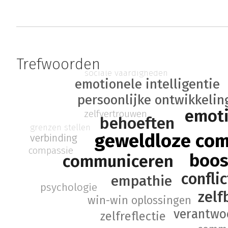
Trefwoorden
sociale vaardigheden
emotionele intelligentie
persoonlijke ontwikkelin
emoti
zelfvertrouwen
behoeften
grenzen stellen
geweldloze co
verbinding
compassie
boos
communiceren
confli
empathie
psychologie
zelf
win-win oplossingen
verantwo
zelfreflectie