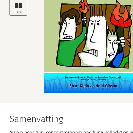
Samenvatting
Als we boos zijn, concentreren we ons bijna volledig op w