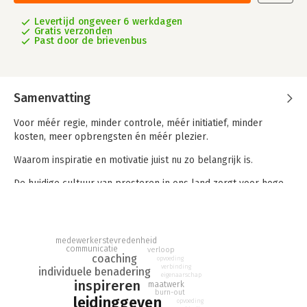
Levertijd ongeveer 6 werkdagen
Gratis verzonden
Past door de brievenbus
Samenvatting
Voor méér regie, minder controle, méér initiatief, minder
kosten, meer opbrengsten én méér plezier.
Waarom inspiratie en motivatie juist nu zo belangrijk is.
De huidige cultuur van presteren in ons land zorgt voor hoge
druk. Bijna een miljoen Nederlanders ervaart mentale
uitdagingen of klachten. Slechts 30% kan goed omgaan met
verandering zonder motivatie te verliezen.
medewerkerstevredenheid
'We moeten' steeds meer. Onze hersenen krijgen steeds meer
communicatie
verloop
coaching
opvoeding
impulsen te verwerken en dat terwijl de hersencapaciteit niet
verbinding
individuele benadering
groeit.
eigenaarschap
inspireren
maatwerk
burn-out
Ook de druk op de arbeidsmarkt blijft toenemen. In 2022
leidinggeven
opvoeding