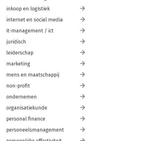
inkoop en logistiek
Stap 10: Vele kleine stappen naar enthousiast resultaat
• Details maken het verschil
internet en social media
• Uitmunten is een kwestie van centimeters
• Stel dat we altijd kind zouden blijven
it-management / ict
• Opvoeden bestaat ook uit kleine stapjes
• Voor de eerste keer fietsen op twee wielen
juridisch
leiderschap
BONUS: Waarom enthousiasme rendeert
marketing
mens en maatschappij
non-profit
ondernemen
organisatiekunde
personal finance
personeelsmanagement
persoonlijke effectiviteit