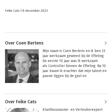
Feike Cats
8 december 2023
Over Coen Bertens
Mijn naam is Coen Bertens en ik ben 23 
jaar werkzaam geweest bij de Efteling. 
De eerste 10 jaar was ik werkzaam 
als Controller binnen de Efteling. Na 10 
jaar kwam ik erachter dat mijn talent en 
passie liggen bij de gast en 
medewerker. Ik ben daardoor 
overgestapt naar het management van 
de Efteling. Ik heb diverse 
managementposities bekleed binnen 
de Efteling, waarvan de laatste 7 jaar in 
Over Feike Cats
directie posities. Ik gaf in mijn 
Klanthousiasme- en Verleukerexpert 
laatste positie als Directeur Park 