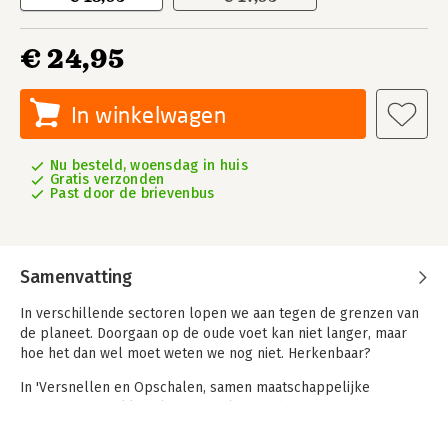
€ 24,95
In winkelwagen
Nu besteld, woensdag in huis
Gratis verzonden
Past door de brievenbus
Samenvatting
In verschillende sectoren lopen we aan tegen de grenzen van
de planeet. Doorgaan op de oude voet kan niet langer, maar
hoe het dan wel moet weten we nog niet. Herkenbaar?
In 'Versnellen en Opschalen, samen maatschappelijke
transities aanpakken' lees je de lessen die wij en anderen
leerden tijdens het werk aan transitieopgaven. Je komt
voorbeelden tegen uit de glastuinbouw, de retail, de luchtvaart