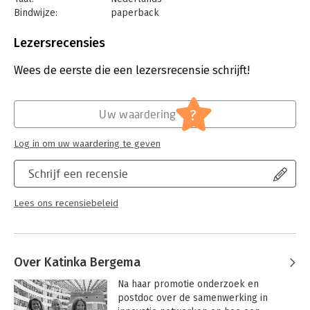
Bindwijze:
paperback
Aantal pagina's:
108
Uitgever:
De Haagse Hogeschool
Lezersrecensies
Druk:
1
Verschijningsdatum:
4-4-2024
Wees de eerste die een lezersrecensie schrijft!
Hoofdrubriek:
Mens en maatschappij
,
Verandermanagement
?
Uw waardering
Log in om uw waardering te geven
Schrijf een recensie
Lees ons recensiebeleid
Over Katinka Bergema
Na haar promotie onderzoek en 
postdoc over de samenwerking in 