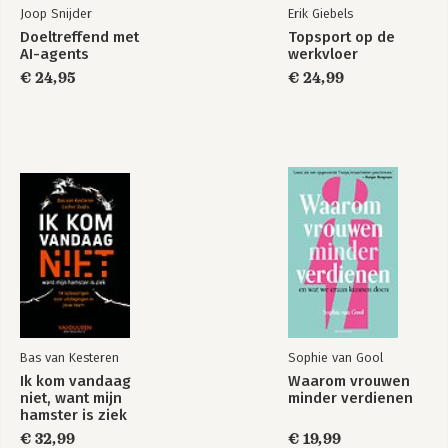
Hoe kunnen we…?
Joop Snijder
Erik Giebels
Slechtste ideeën ooit
Doeltreffend met
Topsport op de
Kan je dat weglaten?
AI-agents
werkvloer
Nieuwe verbindingen
€ 24,95
€ 24,99
Oude wijn in nieuwe zakken
Hardlopers zijn doodlopers
APPENDIX
Over de auteurs
De canvassen en bronmateriaal
Bronnen
Routewijzer
Bas van Kesteren
Sophie van Gool
Ik kom vandaag
Waarom vrouwen
niet, want mijn
minder verdienen
hamster is ziek
€ 32,99
€ 19,99