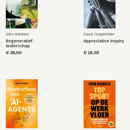
WIE
Stille overtuigingen
Moeizame samenwerkingen
Woord je in- of uitgesloten?
Wie doet wat?
Een nieuwe ordening
Giles Hutchins
David Cooperrider
Regeneratief
Appreciative Inquiry
HOE
leiderschap
De functie van gedrag
€ 39,00
€ 18,95
Tussen denken en doen
Het ligt aan de ander
Zicht op complexiteit
Waardevrij evalueren
Vastgelopen samenwerking
Boven en onder water
WAAR
Zoom in en uit
Klein kijken om het grotere te begrijpen
EN NU VERDER
De eerste gedachten uit je hoofd