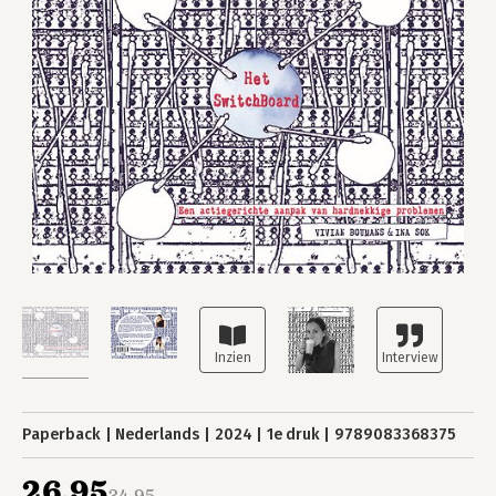
Paperback
Nederlands
2024
1e druk
9789083368375
26,95
34,95