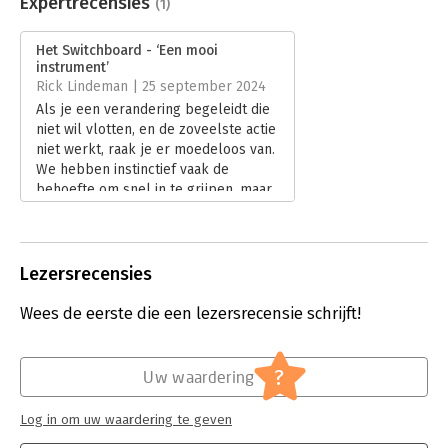
Expertrecensies
(1)
Druk:
1
Verschijningsdatum:
26-6-2024
Het Switchboard - ‘Een mooi
instrument’
Hoofdrubriek:
Algemeen management
Rick Lindeman | 25 september 2024
Als je een verandering begeleidt die
niet wil vlotten, en de zoveelste actie
niet werkt, raak je er moedeloos van.
We hebben instinctief vaak de
behoefte om snel in te grijpen, maar
soms werkt het om even een stapje
terug te doen en te 'switchen' naar
een andere aanpak.
Lees verder
Lezersrecensies
Wees de eerste die een lezersrecensie schrijft!
?
Uw waardering
Log in om uw waardering te geven