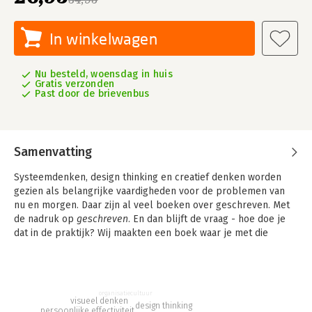
In winkelwagen
Nu besteld, woensdag in huis
Gratis verzonden
Past door de brievenbus
Samenvatting
Systeemdenken, design thinking en creatief denken worden
gezien als belangrijke vaardigheden voor de problemen van
nu en morgen. Daar zijn al veel boeken over geschreven. Met
de nadruk op
geschreven
. En dan blijft de vraag - hoe doe je
dat in de praktijk? Wij maakten een boek waar je met die
brillen direct mee aan de slag kan. Niet bedoeld dus om te
lezen en dan in een boekenkast te verdwijnen, maar eerder om
- terwijl je bezig bent - aan je zijde te houden.
doen
dus.
organisatiecultuur
We maakten daarvoor 31 canvassen die je uitnodigen meteen
visueel denken
design thinking
persoonlijke effectiviteit