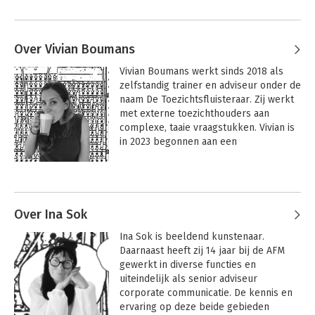
Over Vivian Boumans
Vivian Boumans werkt sinds 2018 als 
zelfstandig trainer en adviseur onder de 
naam De Toezichtsfluisteraar. Zij werkt 
met externe toezichthouders aan 
complexe, taaie vraagstukken. Vivian is 
in 2023 begonnen aan een 
promotieonderzoek, waarin ze 
onderzoekt hoe externe 
toezichthouders om gaan met 
complexe vraagstukken. Ze is iemand 
die op zoek gaat naar nieuwe ideeën, 
Over Ina Sok
manieren en contacten die je weer 
Ina Sok is beeldend kunstenaar. 
verder helpen als meer van hetzelfde 
Daarnaast heeft zij 14 jaar bij de AFM 
niet langer werkt. Ze is goed in het 
gewerkt in diverse functies en 
analyseren van problemen en situaties, 
uiteindelijk als senior adviseur 
het uitwerken van ideeën en concepten, 
corporate communicatie. De kennis en 
en het brengen van creatieve en 
ervaring op deze beide gebieden 
vernieuwende impulsen. Voor meer 