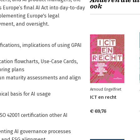
Anderen die di
ook
 Europe’s final AI Act into day-to-day
implementing Europe's legal
yment, and oversight.
fications, implications of using GPAI
ication flowcharts, Use-Case Cards,
ring plans
un maturity assessments and align
Arnoud Engelfriet
cal basis for AI usage
ICT en recht
€ 69,76
SO 42001 certification other AI
enting AI governance processes
ce and ESG alignment.