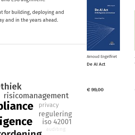
nt for building, deploying and
ay and in the years ahead.
Arnoud Engelfriet
De AI Act
ethiek
€ 99,00
risicomanagement
liance
privacy
regulering
lligence
iso 42001
auditing
rordening