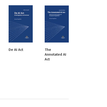
De AI Act
The
Annotated AI
Act