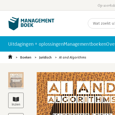
Op werkda
Uitdagingen + oplossingen
Managementboeken
Ove
Boeken
Juridisch
AI and Algorithms