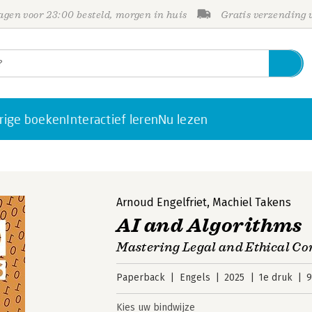
gen voor 23:00 besteld, morgen in huis
Gratis verzending
rige boeken
Interactief leren
Nu lezen
Arnoud Engelfriet
,
Machiel Takens
AI and Algorithms
Mastering Legal and Ethical Co
Paperback
Engels
2025
1e druk
9
Kies uw bindwijze