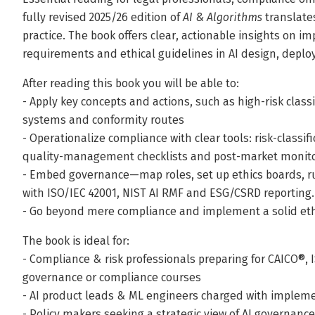
fully revised 2025/26 edition of
AI & Algorithms
translates
practice. The book offers clear, actionable insights on 
requirements and ethical guidelines in AI design, deplo
After reading this book you will be able to:
- Apply key concepts and actions, such as high-risk classi
systems and conformity routes
- Operationalize compliance with clear tools: risk-classif
quality-management checklists and post-market monito
- Embed governance—map roles, set up ethics boards, r
with ISO/IEC 42001, NIST AI RMF and ESG/CSRD reporting.
- Go beyond mere compliance and implement a solid ethi
The book is ideal for:
- Compliance & risk professionals preparing for CAICO®, I
governance or compliance courses
- AI product leads & ML engineers charged with implem
- Policy makers seeking a strategic view of AI governan