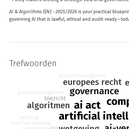
AI & Algorithms (EN) - 2025/2026
is your practical bluepri
governing AI that is lawful, ethical and audit-ready—tod
Trefwoorden
productmanagement
europees recht
governance
productmanagement
toezicht
comp
ai act
algoritmen
artificial inte
auditing
machine learning
ai-ve
wetgeving
esg
conformiteit