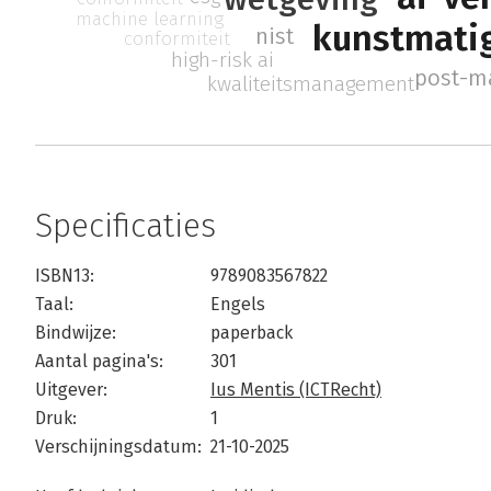
machine learning
kunstmatig
nist
conformiteit
high-risk ai
post-m
kwaliteitsmanagement
Specificaties
ISBN13:
9789083567822
Taal:
Engels
Bindwijze:
paperback
Aantal pagina's:
301
Uitgever:
Ius Mentis (ICTRecht)
Druk:
1
Verschijningsdatum:
21-10-2025