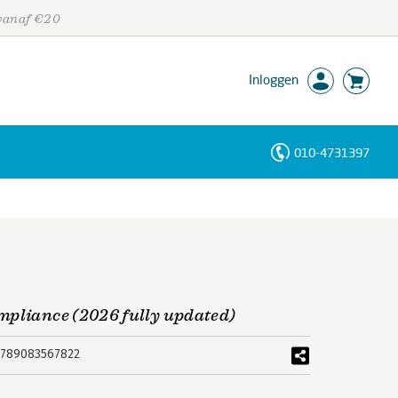
 vanaf €20
Inloggen
010-4731397
Personen
Trefwoorden
mpliance (2026 fully updated)
789083567822