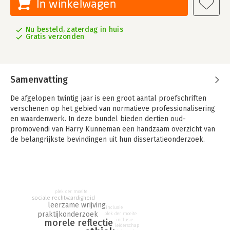
In winkelwagen
Nu besteld, zaterdag in huis
Gratis verzonden
Samenvatting
De afgelopen twintig jaar is een groot aantal proefschriften
verschenen op het gebied van normatieve professionalisering
en waardenwerk. In deze bundel bieden dertien oud-
promovendi van Harry Kunneman een handzaam overzicht van
de belangrijkste bevindingen uit hun dissertatieonderzoek.
Bovendien delen zij hun voortschrijdende inzicht rond de -
even actuele als weerbarstige - maatschappelijke vragen waar
zij in hun professionele praktijken mee geconfronteerd
worden. Daarmee biedt deze bundel ook belangrijke
plek der moeite
richtingwijzers voor werk dat deugt en deugd doet in een
sociale rechtvaardigheid
leerzame wrijving
breed scala van maatschappelijke domeinen, zoals de politie,
inclusie
praktijkonderzoek
plek der moeite
het sociale domein, het onderwijs, de zorg, het recht, de
inclusie
morele reflectie
leiderschap
ontwikkelingssamenwerking, duurzaamheidswerk en ethische