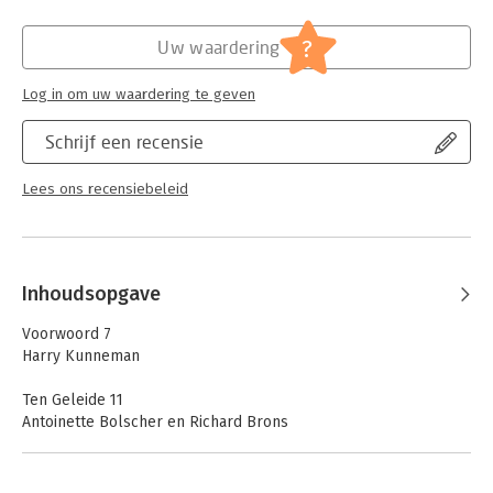
Hoofdrubriek:
Mens en maatschappij
?
Uw waardering
Log in om uw waardering te geven
Schrijf een recensie
Lees ons recensiebeleid
Inhoudsopgave
Voorwoord 7
Harry Kunneman
Ten Geleide 11
Antoinette Bolscher en Richard Brons
Iets buiten het gewone doen voor een buitengewone ander 21
Doortje Kal
Werken aan moresprudentie in mijn eigen organisatie: een