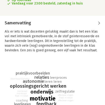
Op voorraad
Vandaag voor 23:00 besteld, zaterdag in huis
Samenvatting
Als er iets is wat docenten gelukkig maakt dan is het een klas
vol met intrinsiek gemotiveerde, in de stof geïnteresseerde en
hardwerkende leerlingen. Dit in tegenstelling tot de praktijk,
waarin zich vele (nog) ongemotiveerde leerlingen in de klas
bevinden. Een zes is goed genoeg, een vijf vaak het resultaat.
Maar gelukkig: Motiveren is te leren.
Op basis van 38 jaar ervaring in onderwijs en
leerlingbegeleiding en 15 jaren bestudering van de
wetenschappelijke literatuur over motivatie biedt de schrijver
praktijkvoorbeelden
relaties
van dit boek antwoorden op de vraag 'Hoe help je leerlingen
leerproces
docentvaardigheden
autonomie
hun motivatie (terug) te vinden?' De lezer vindt in dit boek
leren leren
oplossingsgericht werken
zowel suggesties vanuit de wetenschap ten aanzien van wat
onderwijs
goed is om te doen en te laten als zeer concrete
zelfregulatie
mentoraat
mentoraat
toepassingsvoorbeelden van de schrijver en zijn collega's.
effectieve vragen
fixed mindset
motivatie
fixed mindset
coaching
effectieve vragen
feedback
De essentie is terug te brengen tot enerzijds drie
leerlingen