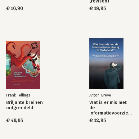
(revised)
€ 16,90
€ 18,95
Frank Tellings
Anton Greve
Briljante breinen
Wat is er mis met
ontgrendeld
de
informatievoorziening
in Nederland ?
€ 49,95
€ 12,95