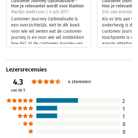
Customer Journey Optimalisatie -
Customer Journey 
Hoe je relevanter wordt voor klanten
Hoe je relevanter
Hoofdrubriek:
Marketing
Martijn Anderson | 4 juli 2017
Eric van Arendonk 
Customer Journey Optimalisatie is
Als er iets aan ve
een overzichtelijk, niet te dik boek
onderhevig is dan 
voor wie wil weten wat de customer
customer journey.
journey is en voor wie wil ontdekken
touchpoints is de 
hoe hij/ zij de customer journey van
enorm uitgebreid.
zijn/ haar klanten kan optimaliseren.
Lees verder
Lees verder
Lezersrecensies
4.3
4 stemmen
van de 5
2
1
1
0
0