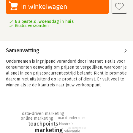
In winkelwagen
Nu besteld, woensdag in huis
Gratis verzonden
Samenvatting
Ondernemen is ingrijpend veranderd door internet. Het is voor
consumenten eenvoudig om prijzen te vergelijken, waardoor je
al snel in een prijsconcurrentiestrijd belandt. Richt je promotie
daarom niet uitsluitend op je product of dienst. Er valt veel te
winnen als je de klantreis naar jouw verkooppunt
optimaliseert.
Dit boek laat zien wat belangrijke voorwaarden zijn voor een
optimale klantreis, waardoor de klant steeds weer voor jou
kiest. Het draait erom dat je relevant bent en gemak biedt. Om
data-driven marketing
online marketing
marktonderzoek
relevant te zijn, moet je je doelgroepen kennen en je
touchpoints
klantreis
merkbeleid aanscherpen. Gemak ervaart de klant als de
merkbeleid
marketing
kpi
klantreis vloeiend verloopt. Met een omnichannel omgeving
relevantie