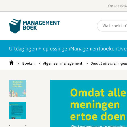
Op werkda
Uitdagingen + oplossingen
Managementboeken
Ove
Boeken
Algemeen management
Omdat alle meningen