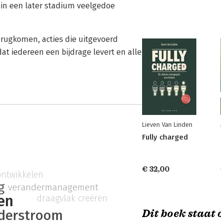
 in een later stadium veelgedoe
erugkomen, acties die uitgevoerd
at iedereen een bijdrage levert en alle
Lieven Van Linden
Fully charged
€ 32,00
 ontwikkelen
g
verandermanagement
ren
draagvlak creëren
derstroom
Dit boek staat o