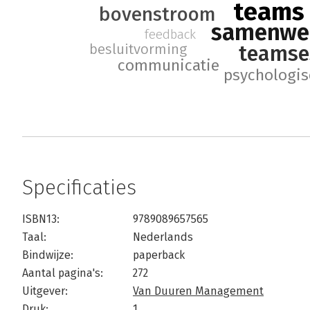
teams
bovenstroom
samenwe
feedback
teamse
besluitvorming
communicatie
psychologis
Specificaties
ISBN13:
9789089657565
Taal:
Nederlands
Bindwijze:
paperback
Aantal pagina's:
272
Uitgever:
Van Duuren Management
Druk:
1