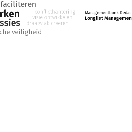
faciliteren
rken
conflicthantering
Managementboek Redact
visie ontwikkelen
Longlist Management
ssies
draagvlak creëren
che veiligheid