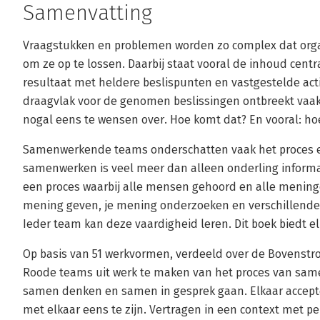
Samenvatting
Vraagstukken en problemen worden zo complex dat or
om ze op te lossen. Daarbij staat vooral de inhoud cent
resultaat met heldere beslispunten en vastgestelde acti
draagvlak voor de genomen beslissingen ontbreekt vaak, 
nogal eens te wensen over. Hoe komt dat? En vooral: ho
Samenwerkende teams onderschatten vaak het proces e
samenwerken is veel meer dan alleen onderling informat
een proces waarbij alle mensen gehoord en alle mening
mening geven, je mening onderzoeken en verschillende
Ieder team kan deze vaardigheid leren. Dit boek biedt e
Op basis van 51 werkvormen, verdeeld over de Bovenst
Roode teams uit werk te maken van het proces van same
samen denken en samen in gesprek gaan. Elkaar accepte
met elkaar eens te zijn. Vertragen in een context met p