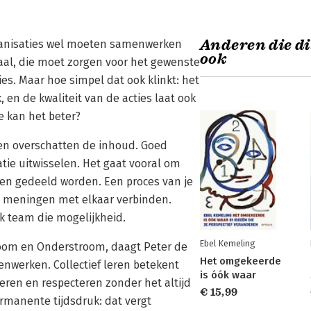
Anderen die di
ganisaties wel moeten samenwerken
ook
raal, die moet zorgen voor het gewenste
es. Maar hoe simpel dat ook klinkt: het
en de kwaliteit van de acties laat ook
e kan het beter?
n overschatten de inhoud. Goed
ie uitwisselen. Het gaat vooral om
en gedeeld worden. Een proces van je
 meningen met elkaar verbinden.
lk team die mogelijkheid.
Ebel Kemeling
room en Onderstroom, daagt Peter de
Het omgekeerde
nwerken. Collectief leren betekent
is óók waar
ren en respecteren zonder het altijd
€ 15,99
ermanente tijdsdruk: dat vergt