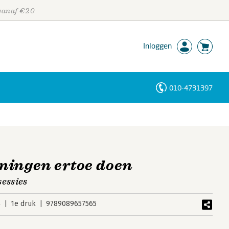
 vanaf €20
Inloggen
010-4731397
Personen
Trefwoorden
ningen ertoe doen
essies
4
1e druk
9789089657565