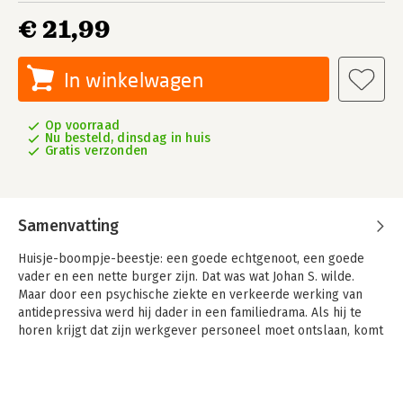
€ 21,99
In winkelwagen
Op voorraad
Nu besteld, dinsdag in huis
Gratis verzonden
Samenvatting
Huisje-boompje-beestje: een goede echtgenoot, een goede
vader en een nette burger zijn. Dat was wat Johan S. wilde.
Maar door een psychische ziekte en verkeerde werking van
antidepressiva werd hij dader in een familiedrama. Als hij te
horen krijgt dat zijn werkgever personeel moet ontslaan, komt
ook Johan op straat te staan. En daarmee begint de ellende. Hij
raakt gaandeweg in een zware depressie en wordt letterlijk
gék van zijn medicijnen.