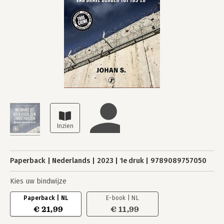
Paperback
Nederlands
2023
1e druk
9789089757050
Kies uw bindwijze
Paperback | NL
E-book | NL
€ 21,99
€ 11,99