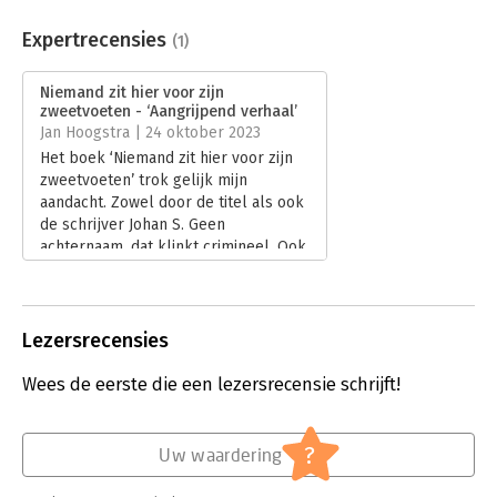
Aantal pagina's:
272
Uitgever:
Just Publishers
Expertrecensies
(1)
Druk:
1
Verschijningsdatum:
19-9-2023
Niemand zit hier voor zijn
zweetvoeten - ‘Aangrijpend verhaal’
Hoofdrubriek:
Mens en maatschappij
,
Psychologie
Jan Hoogstra | 24 oktober 2023
Jongbloed:
Strafrecht - Criminologie
Het boek ‘Niemand zit hier voor zijn
zweetvoeten’ trok gelijk mijn
aandacht. Zowel door de titel als ook
de schrijver Johan S. Geen
achternaam, dat klinkt crimineel. Ook
de ondertitel ‘Van brave burger tot
TBS-er’ valt op. Kan het ons dan
allemaal overkomen? En hoe werkt
dan zo’n traject in de TBS, is het zo
Lezersrecensies
erg als we ons voorstellen of valt het
allemaal wel mee?
Wees de eerste die een lezersrecensie schrijft!
Lees verder
?
Uw waardering