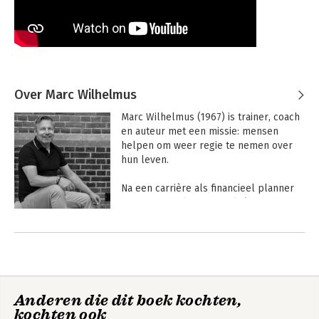
Over Marc Wilhelmus
Marc Wilhelmus (1967) is trainer, coach 
en auteur met een missie: mensen 
helpen om weer regie te nemen over 
hun leven. 

Na een carrière als financieel planner 
bij een Nederlandse bank én een 
persoonlijke ervaring met burn-out, 
verlegde hij zijn focus naar wat er echt 
toe doet.

Vanuit zijn praktijk begeleidt hij 
cliënten bij stress- en burn-outherstel 
Anderen die dit boek kochten,
en ondersteunt hij hen bij het 
kochten ook
heroriënteren op hun loopbaan. 
