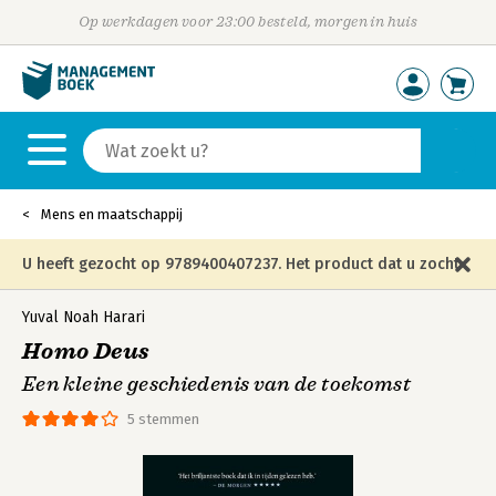
Op werkdagen voor 23:00 besteld, morgen in huis
Mens en maatschappij
U heeft gezocht op 9789400407237. Het product dat u zocht
is niet meer in die editie leverbaar en is vervangen door de
Yuval Noah Harari
Homo Deus
onderstaande editie.
Een kleine geschiedenis van de toekomst
5 stemmen