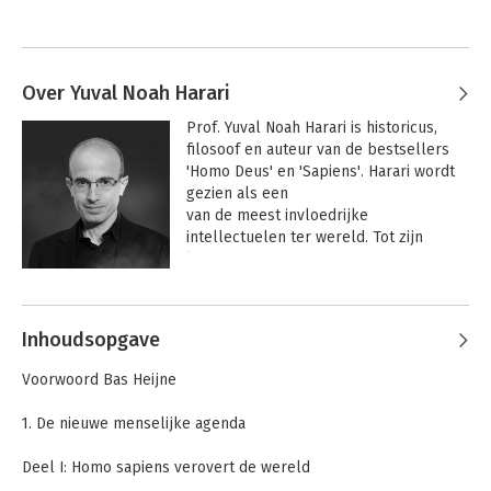
Over Yuval Noah Harari
Prof. Yuval Noah Harari is historicus, 
filosoof en auteur van de bestsellers 
'Homo Deus' en 'Sapiens'. Harari wordt 
gezien als een

van de meest invloedrijke 
intellectuelen ter wereld. Tot zijn 
lezers en bewonderaars behoren o.a. 
Barack Obama en Mark Zuckerberg.
Andere boeken door Yuval Noah
Harari
Inhoudsopgave
Voorwoord Bas Heijne
1. De nieuwe menselijke agenda
Deel I: Homo sapiens verovert de wereld
2. Het antropoceen