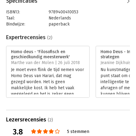
Specificaties
ISBN13:
9789400410053
Taal:
Nederlands
Bindwijze:
paperback
Aantal pagina's:
447
Uitgever:
Thomas Rap
Expertrecensies
(2)
Druk:
26
Verschijningsdatum:
22-7-2022
Homo deus - 'Filosofisch en
Homo Deus - Inter
geschiedkundig meesterwerk'
strategen
Hoofdrubriek:
Mens en maatschappij
Marthe van der Molen | 26 juli 2018
Jeanine Dijkhuis |
Je moet even flink de tijd nemen voor
Nu kunstmatige int
Homo Deus van Harari, dat mag
punt staat om de 
gezegd worden. Het is geen
intelligentie te ov
makkelijke kost. Ik heb het vaak
afvragen of mens
weggelegd en het is zeker geen
kunnen blijven ru
boek wat je even tussen de bedrijven
Biotechnologie en
door leest.
computeralgoritm
Lees verder
lichaam en onze
en hele virtuele 
Lezersrecensies
(2)
Lees verder
3.8
5 stemmen