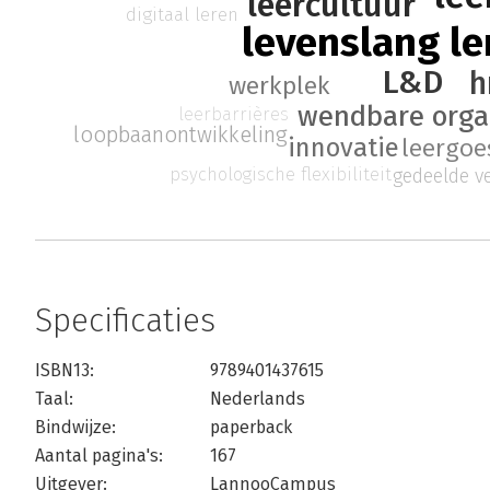
leercultuur
digitaal leren
levenslang le
L&D
h
werkplek
wendbare orga
leerbarrières
loopbaanontwikkeling
innovatie
leergoe
psychologische flexibiliteit
gedeelde v
Specificaties
ISBN13:
9789401437615
Taal:
Nederlands
Bindwijze:
paperback
Aantal pagina's:
167
Uitgever:
LannooCampus