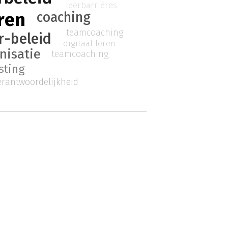
leerbarrières
ren
coaching
teamcoaching
r-beleid
digitaal leren
nisatie
teamcoaching
sting
erantwoordelijkheid