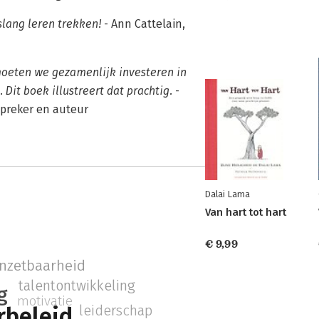
slang leren trekken!
- Ann Cattelain,
moeten we gezamenlijk investeren in
Dit boek illustreert dat prachtig.
-
-spreker en auteur
Dalai Lama
Van hart tot hart
€ 9,99
nzetbaarheid
talentontwikkeling
g
motivatie
rbeleid
leiderschap