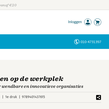
 vanaf €20
Inloggen
010-4731397
Personen
Trefwoorden
ren op de werkplek
r wendbare en innovatieve organisaties
4
1e druk
9789401437615