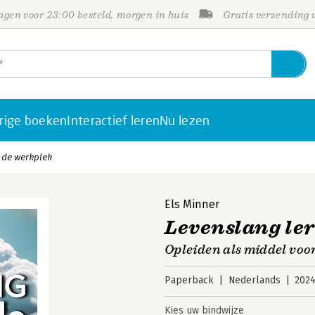
gen voor 23:00 besteld, morgen in huis
Gratis verzending
rige boeken
Interactief leren
Nu lezen
 de werkplek
Els Minner
Levenslang le
Opleiden als middel voo
Paperback
Nederlands
202
Kies uw bindwijze