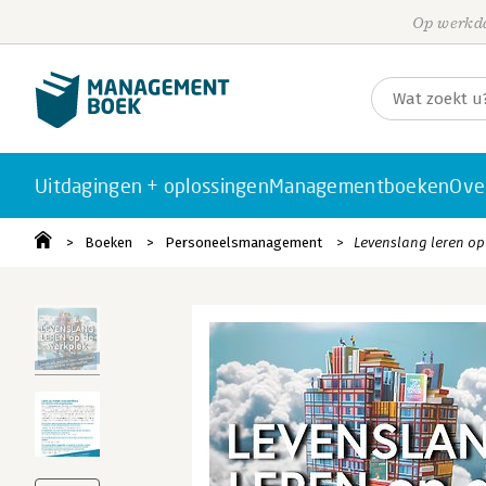
Op werkda
Uitdagingen + oplossingen
Managementboeken
Ove
Boeken
Personeelsmanagement
Levenslang leren op