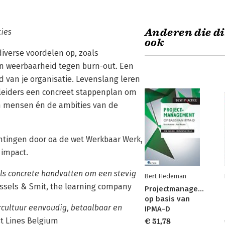
Anderen die di
ties
ook
diverse voordelen op, zoals
n weerbaarheid tegen burn-out. Een
 van je organisatie. Levenslang leren
 leiders een concreet stappenplan om
van mensen én de ambities van de
ichtingen door oa de wet Werkbaar Werk,
 impact.
als concrete handvatten om een stevig
Bert Hedeman
essels & Smit, the learning company
Projectmanagement
op basis van
rcultuur eenvoudig, betaalbaar en
IPMA-D
ast Lines Belgium
€ 51,78