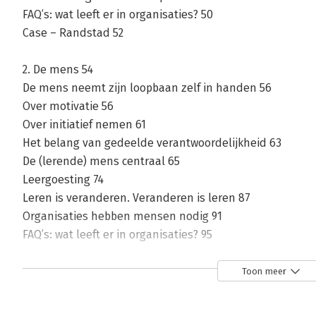
FAQ’s: wat leeft er in organisaties? 50
Case – Randstad 52
2. De mens 54
De mens neemt zijn loopbaan zelf in handen 56
Over motivatie 56
Over initiatief nemen 61
Het belang van gedeelde verantwoordelijkheid 63
De (lerende) mens centraal 65
Leergoesting 74
Leren is veranderen. Veranderen is leren 87
Organisaties hebben mensen nodig 91
FAQ’s: wat leeft er in organisaties? 95
Case – Equans 98
Toon meer
3. De context 99
Een context die leren aanwakkert 102