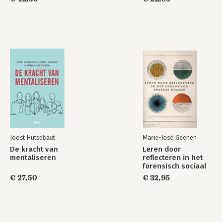
Bekijk alle boeken
Joost Hutsebaut
Marie-José Geenen
De kracht van
Leren door
mentaliseren
reflecteren in het
forensisch sociaal
domein
€ 27,50
€ 32,95