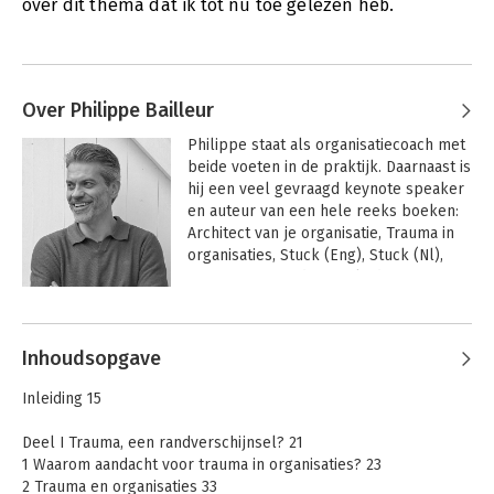
over dit thema dat ik tot nu toe gelezen heb.
Over Philippe Bailleur
Philippe staat als organisatiecoach met 
beide voeten in de praktijk. Daarnaast is 
hij een veel gevraagd keynote speaker 
en auteur van een hele reeks boeken: 
Architect van je organisatie, Trauma in 
organisaties, Stuck (Eng), Stuck (Nl), 
Navigate: een gids voor leiders in 
complexe tijden (met Annette 
Andere boeken door Philippe
Meulmeester) en 
Bailleur
Organisatieopstellingen: het ambacht 
Inhoudsopgave
(met Leanne Steeghs).

Inleiding 15
Ondertussen leidt hij - met veel passie 
- al meer dan 20 jaar leiders en 
Deel I Trauma, een randverschijnsel? 21
vakgenoten op want meer dan ooit 
1 Waarom aandacht voor trauma in organisaties? 23
worden organisaties uitgedaagd om te 
2 Trauma en organisaties 33