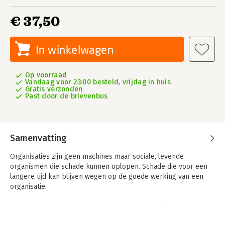
€ 37,50
In winkelwagen
Op voorraad
Vandaag voor 23:00 besteld, vrijdag in huis
Gratis verzonden
Past door de brievenbus
Samenvatting
Organisaties zijn geen machines maar sociale, levende
organismen die schade kunnen oplopen. Schade die voor een
langere tijd kan blijven wegen op de goede werking van een
organisatie.
Als manager, medewerker of organisatiecoach kom je soms in
organisaties terecht waarvan je intuïtief voelt dat er iets niet
klopt. Als daarenboven blijkt dat beproefde methodes om de