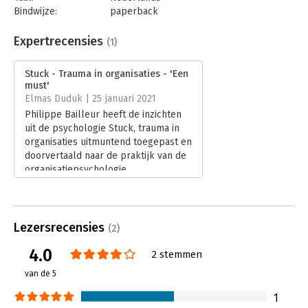
Bindwijze:
paperback
Aantal pagina's:
342
Uitgever:
LannooCampus
Expertrecensies
(1)
Druk:
1
Verschijningsdatum:
15-7-2020
Stuck - Trauma in organisaties - 'Een
must'
Hoofdrubriek:
Algemeen management
Elmas Duduk | 25 januari 2021
Philippe Bailleur heeft de inzichten
uit de psychologie Stuck, trauma in
organisaties uitmuntend toegepast en
doorvertaald naar de praktijk van de
organisatiepsychologie.
Lees verder
Lezersrecensies
(2)
4.0
2 stemmen
van de 5
1