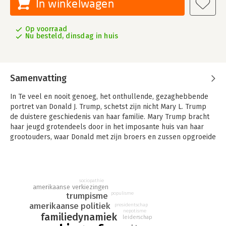
In winkelwagen
Op voorraad
Nu besteld, dinsdag in huis
Samenvatting
In Te veel en nooit genoeg, het onthullende, gezaghebbende
portret van Donald J. Trump, schetst zijn nicht Mary L. Trump
de duistere geschiedenis van haar familie. Mary Trump bracht
haar jeugd grotendeels door in het imposante huis van haar
grootouders, waar Donald met zijn broers en zussen opgroeide
in een nachtmerrie vol trauma’s, destructieve relaties,
verwaarlozing en psychische mishandeling.
Ze was persoonlijk aanwezig bij talloze etentjes en de soms
sociopathie
grimmige en verwarrende familiebijeenkomsten. Mary vertelt
amerikaanse verkiezingen
alles: van Donalds plek in de schijnwerpers van de familie tot
populisme
trumpisme
de verschrikkelijke manier waarop hij zijn vader afdankte toen
amerikaanse politiek
presidentschap
nepotisme
hij alzheimer kreeg.
familiedynamiek
leiderschap