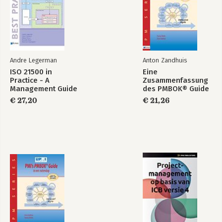
Andre Legerman
Anton Zandhuis
ISO 21500 in
Eine
Practice - A
Zusammenfassung
Management Guide
des PMBOK® Guide
– Kurz und bündig
€ 27,20
€ 21,26