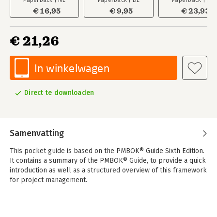
Paperback | NL
Paperback | DE
Paperback | EN
€ 16,95
€ 9,95
€ 23,93
€ 21,26
In winkelwagen
Direct te downloaden
Samenvatting
This pocket guide is based on the PMBOK® Guide Sixth Edition.
It contains a summary of the PMBOK® Guide, to provide a quick
introduction as well as a structured overview of this framework
for project management.
This pocket guide deals with the key issues and themes within
project management and the PMBOK Guide as follows:
- Key terms and definitions in the project management