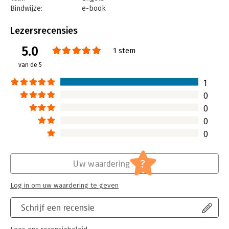
Bindwijze:
e-book
Beveiliging:
watermerk
Bestandsformaat:
pdf
Lezersrecensies
Aantal pagina's:
169
5.0
Uitgever:
Van Haren Publishing B.V.
1 stem
Druk:
6
van de 5
Verschijningsdatum:
12-4-2019
1
Hoofdrubriek:
Projectmanagement
0
Serie:
PM-reeks
0
0
0
?
Uw waardering
Log in om uw waardering te geven
Schrijf een recensie