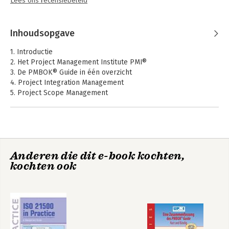
Lees ons recensiebeleid
Inhoudsopgave
1. Introductie
2. Het Project Management Institute PMI®
3. De PMBOK® Guide in één overzicht
4. Project Integration Management
5. Project Scope Management
6. Project Time Management
7. Project Cost Management
8. Project Quality Management
9. Project Human Resource Management
10. Project Communications Management
Anderen die dit e-book kochten,
11. Project Risk Management
kochten ook
12. Project Procurement Management
13. Project Stakeholder Management
Appendix A – Woordenlijst
Over de auteurs