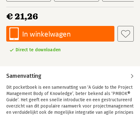
€ 21,26
In winkelwagen
Direct te downloaden
Samenvatting
Dit pocketboek is een samenvatting van ‘A Guide to the Project
Management Body of Knowledge’, beter bekend als ‘PMBOK®
Guide’. Het geeft een snelle introductie en een gestructureerd
overzicht van dit populaire raamwerk voor projectmanagement
en verduidelijkt ook de mogelijke integratie van agile principes
in projectmanagement. De inhoud van dit boek is gebaseerd op
de PMBOK® Guide 6th edition uit 2017.
Het is bestemd voor iedereen die de PMBOK® Guide wil leren