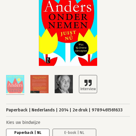
Paperback
Nederlands
2014
2e druk
9789461561633
Kies uw bindwijze
Paperback | NL
E-book | NL