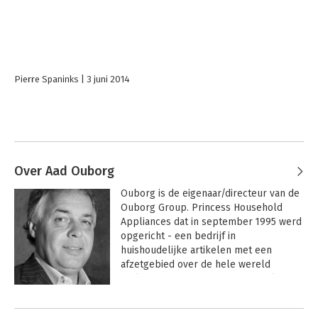
Pierre Spaninks
3 juni 2014
Over Aad Ouborg
Ouborg is de eigenaar/directeur van de 
Ouborg Group. Princess Household 
Appliances dat in september 1995 werd 
opgericht - een bedrijf in 
huishoudelijke artikelen met een 
afzetgebied over de hele wereld 
verkocht hij in 2011. Hiervoor werkte 
Aad Ouborg bij Van der Valk Hotel Gilze 
Andere boeken door Aad Ouborg
met zijn eerste baan als kelner en 