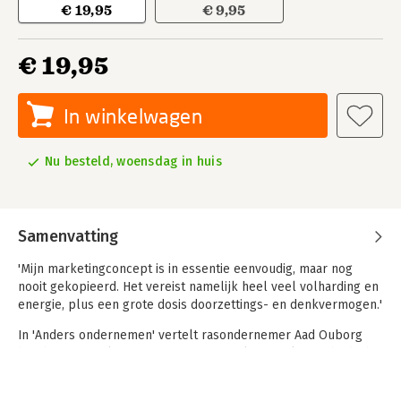
€ 19,95
€ 9,95
€ 19,95
In winkelwagen
Nu besteld, woensdag in huis
Samenvatting
'Mijn marketingconcept is in essentie eenvoudig, maar nog
nooit gekopieerd. Het vereist namelijk heel veel volharding en
energie, plus een grote dosis doorzettings- en denkvermogen.'
In 'Anders ondernemen' vertelt rasondernemer Aad Ouborg
hoe hij zijn unieke mix van event- en relatiemarketing bedacht
en hoe u ervoor kunt zorgen dat u het altijd net even iets
anders aanpakt dan de concurrentie. 'Het gaat in essentie om