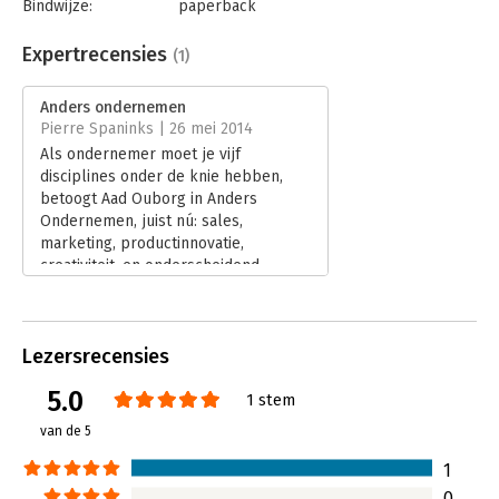
Bindwijze:
paperback
Aantal pagina's:
224
Uitgever:
Bertram + de Leeuw Uitgevers BV
Expertrecensies
(1)
Druk:
2
Verschijningsdatum:
23-5-2014
Anders ondernemen
Pierre Spaninks | 26 mei 2014
Hoofdrubriek:
Ondernemen
Als ondernemer moet je vijf
disciplines onder de knie hebben,
betoogt Aad Ouborg in Anders
Ondernemen, juist nú: sales,
marketing, productinnovatie,
creativiteit, en onderscheidend
vermogen. Pas als je op al die
disciplines een aanpak hebt
ontwikkeld die past bij jouw
Lezersrecensies
persoonlijkheid, bij jouw product, bij
jouw klanten - dàn ga je echt succes
5.0
1 stem
hebben.
Lees verder
van de 5
1
0