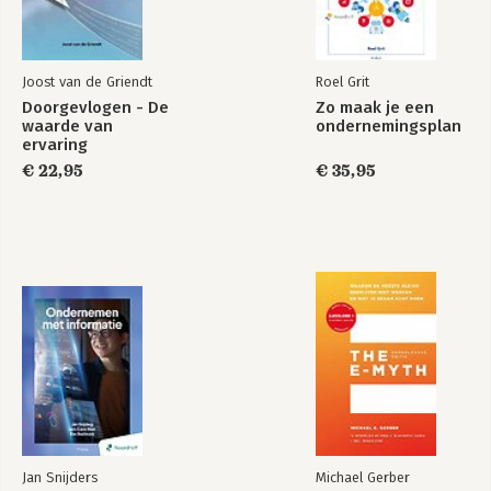
Joost van de Griendt
Roel Grit
Doorgevlogen - De
Zo maak je een
waarde van
ondernemingsplan
Anders
ervaring
ondernemen
€ 22,95
€ 35,95
Bekijk alle boeken
Jan Snijders
Michael Gerber