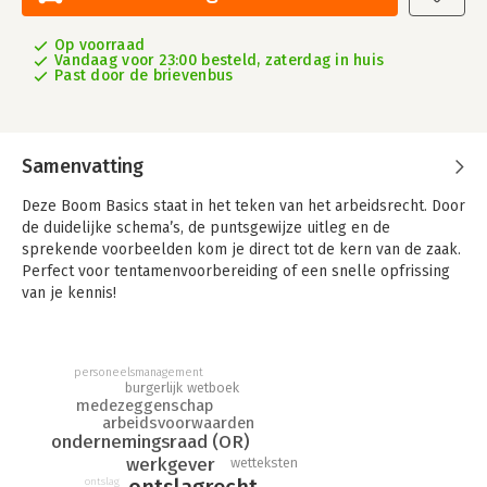
Op voorraad
Vandaag voor 23:00 besteld, zaterdag in huis
Past door de brievenbus
Samenvatting
Deze Boom Basics staat in het teken van het arbeidsrecht. Door
de duidelijke schema’s, de puntsgewijze uitleg en de
sprekende voorbeelden kom je direct tot de kern van de zaak.
Perfect voor tentamenvoorbereiding of een snelle opfrissing
van je kennis!
De Boom Basics zijn bestemd voor studenten die een juridische
opleiding volgen aan een universiteit of hogeschool.
personeelsmanagement
burgerlijk wetboek
medezeggenschap
arbeidsvoorwaarden
ondernemingsraad (OR)
werkgever
wetteksten
ontslagrecht
ontslag