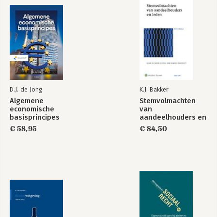
D.J. de Jong
K.J. Bakker
Algemene
Stemvolmachten
economische
van
basisprincipes
aandeelhouders en
leden
€ 58,95
€ 84,50