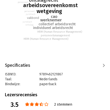
personeel
arbeidsovereenkomst
wetgeving
personeel
juridisch
cao
vakbond
werknemer
juridisch
collectief arbeidsrecht
ontslag
individueel arbeidsrecht
HRM (Human Resource Management)
personeelsmanagement
HRM (Human Resource Management)
Specificaties
ISBN13:
9789462121867
Taal:
Nederlands
Bindwijze:
paperback
Aantal pagina's:
184
Uitgever:
Boom Juridische Uitgevers
Lezersrecensies
Druk:
14
3.5
Verschijningsdatum:
15-12-2025
2 stemmen