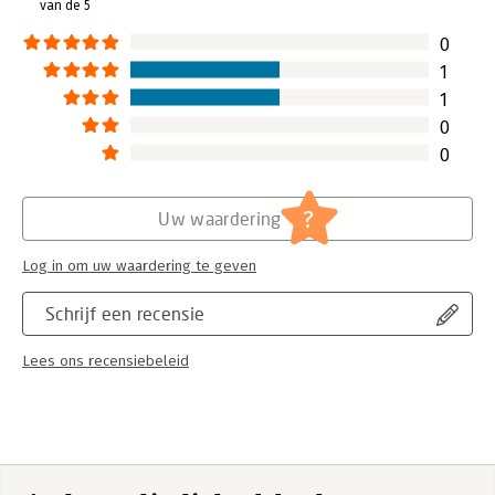
van de 5
Hoofdrubriek:
Juridisch
Jongbloed:
Arbeidsrecht: algemeen
0
Serie:
Boom Basics
1
1
0
0
?
Uw waardering
Log in om uw waardering te geven
Schrijf een recensie
Lees ons recensiebeleid