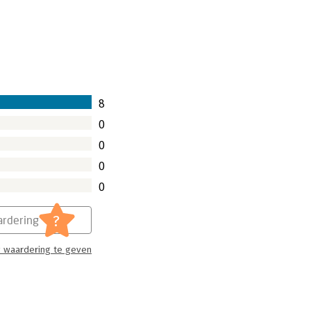
8
0
0
0
0
?
rdering
 waardering te geven