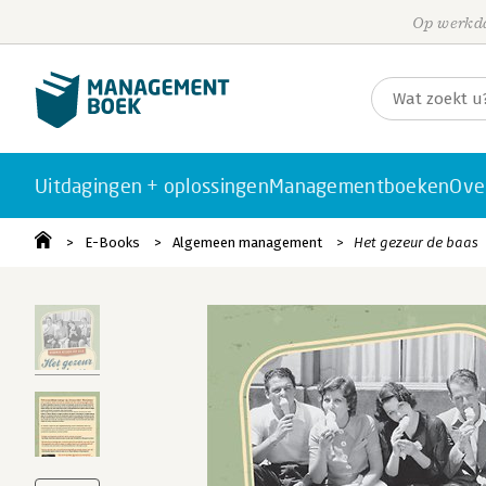
Op werkda
Uitdagingen + oplossingen
Managementboeken
Ove
E-Books
Algemeen management
Het gezeur de baas