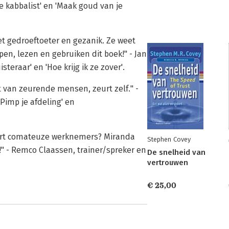
 kabbalist' en 'Maak goud van je
et gedroeftoeter en gezanik. Ze weet
pen, lezen en gebruiken dit boek!" - Jan
teraar' en 'Hoe krijg ik ze zover'.
ft van zeurende mensen, zeurt zelf." -
'Pimp je afdeling' en
nert comateuze werknemers? Miranda
Stephen Covey
r!" - Remco Claassen, trainer/spreker en
De snelheid van
vertrouwen
€ 25,00