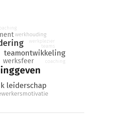
oaching
ment
werkhouding
dering
werkplezier
teams
teamontwikkeling
werksfeer
coaching
dinggeven
jk leiderschap
werkersmotivatie