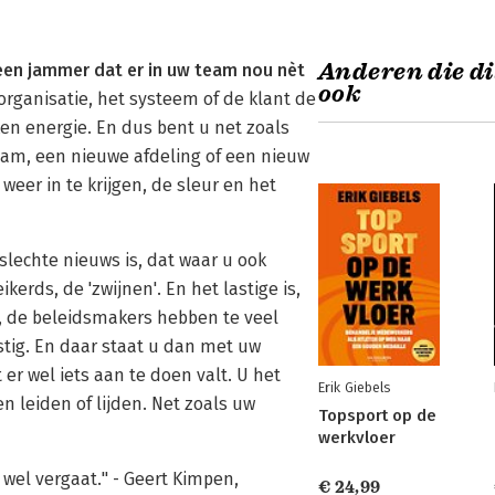
Anderen die di
leen jammer dat er in uw team nou nèt
ook
 organisatie, het systeem of de klant de
ken energie. En dus bent u net zoals
team, een nieuwe afdeling of een nieuw
weer in te krijgen, de sleur en het
slechte nieuws is, dat waar u ook
ikerds, de 'zwijnen'. En het lastige is,
, de beleidsmakers hebben te veel
stig. En daar staat u dan met uw
er wel iets aan te doen valt. U het
Erik Giebels
 leiden of lijden. Net zoals uw
Topsport op de
werkvloer
e wel vergaat." - Geert Kimpen,
€ 24,99