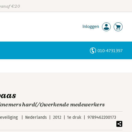
 vanaf €20
Inloggen
010-4731397
Personen
Trefwoorden
baas
knemers hard(/t)werkende medewerkers
veiliging
Nederlands
2012
1e druk
9789462200173