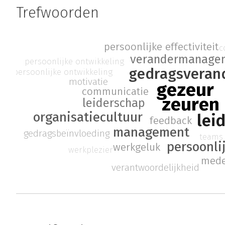
Trefwoorden
persoonlijke effectiviteit
c
verandermanage
persoonlijke ontwikkeling
gedragsveran
persoonlijke ontwikkeling
motivatie
gezeur
communicatie
zeuren
leiderschap
organisatiecultuur
lei
feedback
management
gedragsbeïnvloeding
teams
persoonli
werkgeluk
werkplezier
mede
verantwoordelijkheid