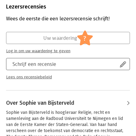
Uitgever:
Eleven International Publishing
Lezersrecensies
Druk:
1
Verschijningsdatum:
28-2-2018
Wees de eerste die een lezersrecensie schrijft!
Hoofdrubriek:
Juridisch
Jongbloed:
Staatsrecht algemeen
?
Uw waardering
Log in om uw waardering te geven
Schrijf een recensie
Lees ons recensiebeleid
Over Sophie van Bijsterveld
Sophie van Bijsterveld is hoogleraar Religie, recht en 
samenleving aan de Radboud Universiteit te Nijmegen en lid 
van de Eerste Kamer der Staten-Generaal. Van haar hand 
verscheen over de toekomst van democratie en rechtsstaat, 