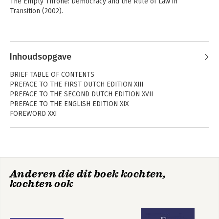
The Empty Throne: Democracy and the Rule of Law in 
Transition (2002).
Andere boeken door Sophie van
Bijsterveld
Inhoudsopgave
BRIEF TABLE OF CONTENTS
PREFACE TO THE FIRST DUTCH EDITION XIII
PREFACE TO THE SECOND DUTCH EDITION XVII
PREFACE TO THE ENGLISH EDITION XIX
FOREWORD XXI
Chapter 1
INTRODUCTION 1
Chapter 2
RELIGION: JUST A PRIVATE AFFAIR? 9
Anderen die dit boek kochten,
Chapter 3
Een nieuwe
Overheid en
kochten ook
politieke formule
FREEDOM IN CONTEXT: CITIZEN, SOCIETY, AND STATE 21
godsdienst
Chapter 4
RECOGNITION OF RELIGIONS: DEEP STRUCTURES IN THE
DEMOCRATIC CONSTITUTIONAL STATE 39