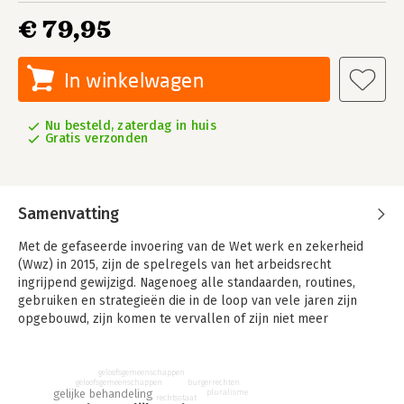
€ 79,95
In winkelwagen
Nu besteld, zaterdag in huis
Gratis verzonden
Samenvatting
Met de gefaseerde invoering van de Wet werk en zekerheid
(Wwz) in 2015, zijn de spelregels van het arbeidsrecht
ingrijpend gewijzigd. Nagenoeg alle standaarden, routines,
gebruiken en strategieën die in de loop van vele jaren zijn
opgebouwd, zijn komen te vervallen of zijn niet meer
bruikbaar. Op vele onderdelen is een nieuwe denkwijze vereist
en dienen de diep ingesleten paden te worden verlaten.
geloofsgemeenschappen
burgerrechten
De wetgever heeft, onder meer met een veel uitgebreidere
geloofsgemeenschappen
gelijke behandeling
pluralisme
rechtsstaat
wettelijke beschrijving, getracht het stelsel te vereenvoudigen.