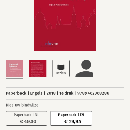
Paperback
Engels
2018
1e druk
9789462368286
Kies uw bindwijze
Paperback | NL
Paperback | EN
€ 49,50
€ 79,95