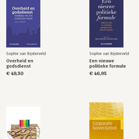
Chapter 5
Bekijk alle boeken
FINANCIAL RELATIONS: BEYOND THE WELFARE STATE 59
Chapter 6
EQUAL TREATMENT: TO EACH HIS OWN 81
Chapter 7
LIMITATIONS: THE ART OF LEGISLATION AND
ADMINISTRATION 99
Chapter 8
CONTROVERSIAL STATEMENTS AND EXPRESSIONS:
Sophie van Bijsterveld
Sophie van Bijsterveld
FREEDOM, RESPECT, TABOOS AND VALUES 115
Overheid en
Een nieuwe
Chapter 9
godsdienst
politieke formule
CONCLUSION: DISTANCE AND INVOLVEMENT 131
€ 49,50
€ 46,95
Chapter 10
RECOMMENDATIONS 151
AFTERWORD 155
BIBLIOGRAPHY 157
NOTES 165
TABLE OF CONTENTS
PREFACE TO THE FIRST DUTCH EDITION XIII
PREFACE TO THE SECOND DUTCH EDITION XVII
PREFACE TO THE ENGLISH EDITION XIX