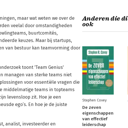
Anderen die di
emingen, maar wat weten we over de
ook
orden veelal door omstandigheden
bowlingteams, buurtcomités,
deerde keuzes. Maar bij startups,
rmen van bestuur kan teamvorming door
onderzoek toont 'Team Genius'
en managen van sterke teams niet
 oplossingen voor essentiële vragen die
 je middelmatige teams in topteams
jn levensloop zit. Hoe je een
Stephen Covey
eusde ego’s. En hoe je de juiste
De zeven
eigenschappen
van effectief
t, analist, investeerder en
leiderschap