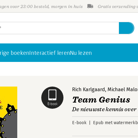
gen voor 23:00 besteld, morgen in huis
Gratis verzending
rige boeken
Interactief leren
Nu lezen
Rich Karlgaard
,
Michael Mal
Team Genius
E-book
De nieuwste kennis over 
E-book
Epub met watermerkbe