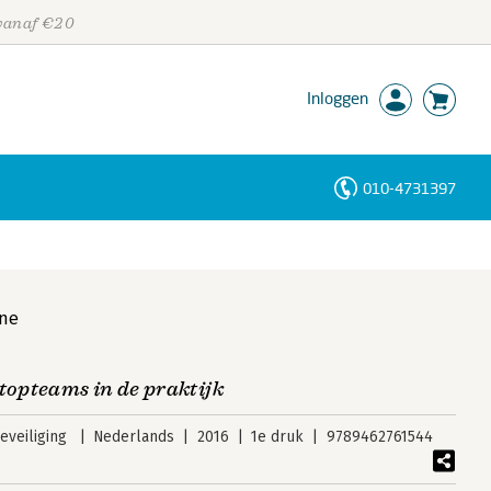
 vanaf €20
Inloggen
010-4731397
Personen
Trefwoorden
one
topteams in de praktijk
veiliging
Nederlands
2016
1e druk
9789462761544