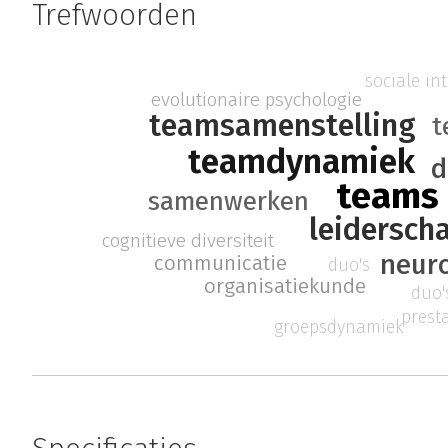
Trefwoorden
sociale int
evolutionaire psychologie
teamsamenstelling
t
teamdynamiek
d
teams
samenwerken
leidersch
cognitieve diversiteit
neur
communicatie
duo's
organisatiekunde
duo'
prest
groepsdynamiek