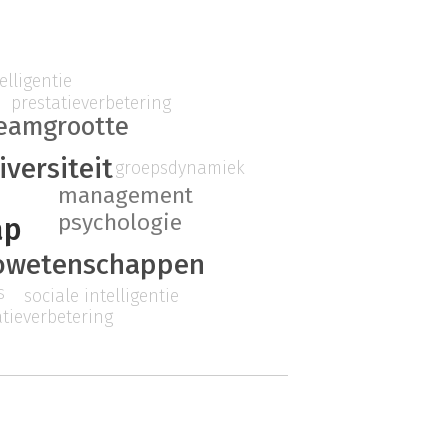
elligentie
prestatieverbetering
eamgrootte
iversiteit
groepsdynamiek
management
psychologie
ap
owetenschappen
s
sociale intelligentie
atieverbetering