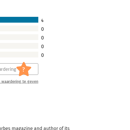
4
0
0
0
0
?
rdering
 waardering te geven
Forbes magazine and author of its 