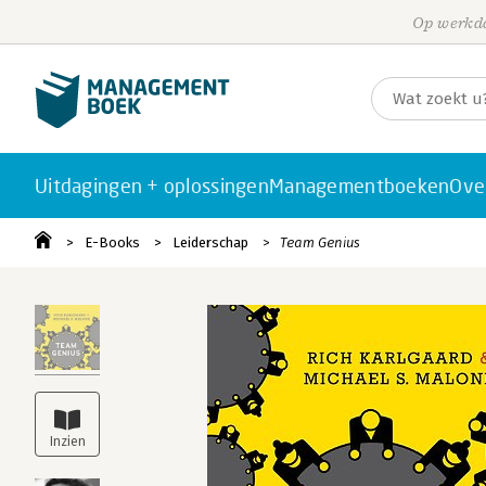
Op werkda
Uitdagingen + oplossingen
Managementboeken
Ove
E-Books
Leiderschap
Team Genius