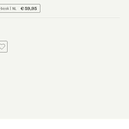
€ 59,95
-book | NL
s