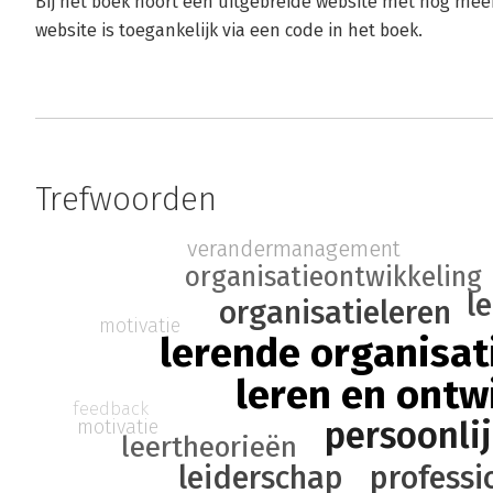
Bij het boek hoort een uitgebreide website met nog mee
website is toegankelijk via een code in het boek.
Trefwoorden
verandermanagement
organisatieontwikkeling
l
organisatieleren
motivatie
lerende organisat
leren en ontw
feedback
persoonli
motivatie
leertheorieën
professi
leiderschap