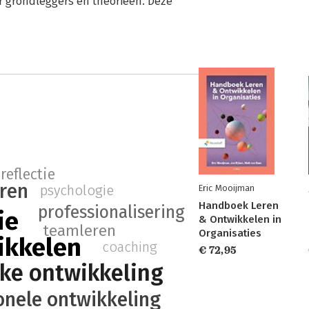
r grondleggers en theorieën. Deze
reflectie
eren
psychologie
Eric Mooijman
Handboek Leren
professionalisering
ie
& Ontwikkelen in
teamleren
Organisaties
ikkelen
coaching
€ 72,95
jke ontwikkeling
onele ontwikkeling