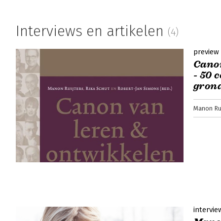
Lees verder
Interviews en artikelen
(4)
preview
Canon
- 50 
gron
Manon Rui
intervie