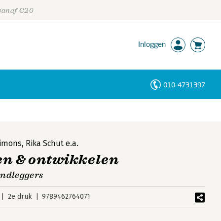
 vanaf €20
Inloggen
010-4731397
Personen
Trefwoorden
Simons
,
Rika Schut
e.a.
en & ontwikkelen
ondleggers
2e druk
9789462764071