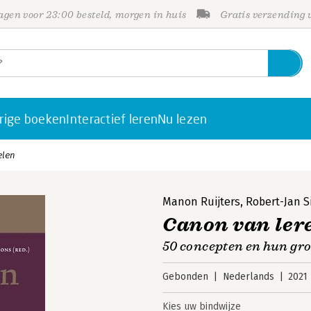
gen voor 23:00 besteld, morgen in huis
Gratis verzending
rige boeken
Interactief leren
Nu lezen
elen
Manon Ruijters
,
Robert-Jan 
Canon van ler
50 concepten en hun gr
Gebonden
Nederlands
2021
Kies uw bindwijze