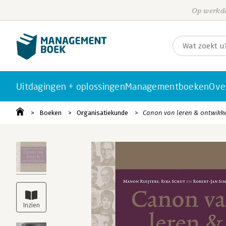
Op werkda
Uitdagingen + oplossingen
Managementboeken
Ove
Boeken
Organisatiekunde
Canon van leren & ontwikk