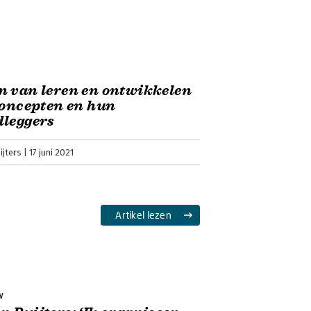
 van leren en ontwikkelen
concepten en hun
dleggers
jters
17 juni 2021
Artikel lezen
w