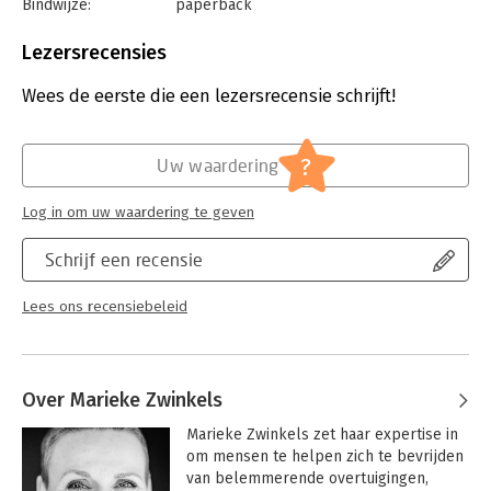
Bindwijze:
paperback
en bedrijfsleven.
Aantal pagina's:
192
Uitgever:
AnderZ
Lezersrecensies
Druk:
1
Verschijningsdatum:
31-10-2024
Wees de eerste die een lezersrecensie schrijft!
Hoofdrubriek:
Persoonlijke effectiviteit
?
Uw waardering
Log in om uw waardering te geven
Schrijf een recensie
Lees ons recensiebeleid
Over Marieke Zwinkels
Marieke Zwinkels zet haar expertise in 
om mensen te helpen zich te bevrijden 
van belemmerende overtuigingen, 