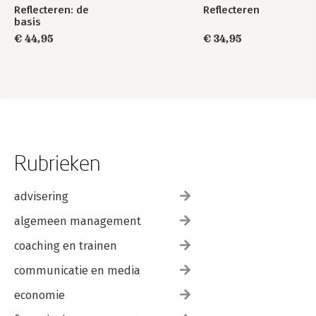
Reflecteren: de
Reflecteren
Terugkijken voor je verdergaat 183
basis
De toekomst 185
€ 44,95
€ 34,95
Nawoord Van ooit naar nu 187
Wil je meer? 189
Over de auteur 190
Rubrieken
advisering
algemeen management
coaching en trainen
communicatie en media
economie