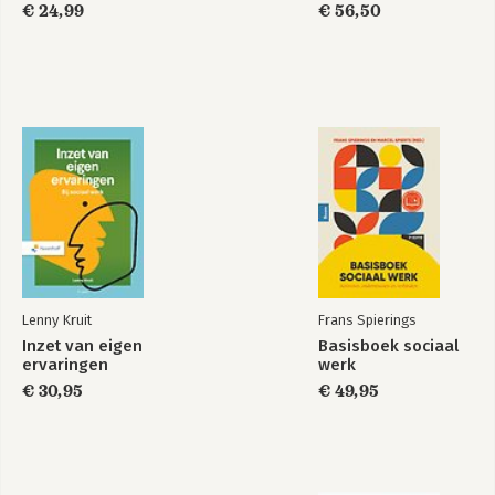
€ 24,99
€ 56,50
10 Politiek en media 213
Philip van Praag
Over de auteurs 237
Register 241
Lenny Kruit
Frans Spierings
Inzet van eigen
Basisboek sociaal
ervaringen
werk
€ 30,95
€ 49,95