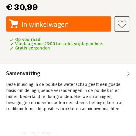
€ 30,99
In winkelwagen
Op voorraad
Vandaag voor 23:00 besteld, vrijdag in huis
Gratis verzonden
Samenvatting
Deze inleiding in de politieke wetenschap geeft een goede
basis om de ingrijpende veranderingen in de politiek in en
buiten Nederland te doorgronden. Nieuwe stromingen,
bewegingen en ideeën spelen een steeds belangrijkere rol,
traditionele machtsposities brokkelen af, nieuwe machten
komen op. Soms kunnen we veranderingen begrijpen met
bestaande inzichten en theorieën, maar soms dienen we onze
theorieën aan te passen in het licht van de nieuwste
ontwikkelingen.
vergelijkende politicologie