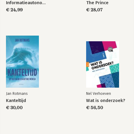
Informatieautonomie
The Prince
Joost Berkhout en Marcel Hanegraaff
€ 24,99
€ 28,07
10 Politiek en media 213
Philip van Praag
Over de auteurs 237
Register 241
Jan Rotmans
Nel Verhoeven
Kanteltijd
Wat is onderzoek?
€ 30,00
€ 56,50