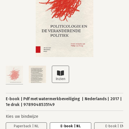
E-book
Pdf met watermerkbeveiliging
Nederlands
2017
1e druk
9789048535149
Kies uw bindwijze
Paperback | NL
E-book | NL
E-book | EN