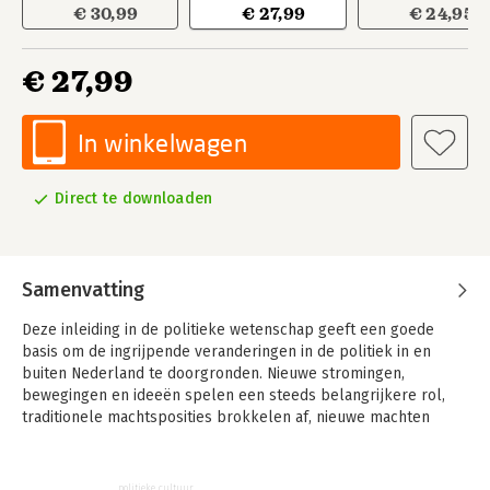
€ 30,99
€ 27,99
€ 24,95
€ 27,99
In winkelwagen
Direct te downloaden
Samenvatting
Deze inleiding in de politieke wetenschap geeft een goede
basis om de ingrijpende veranderingen in de politiek in en
buiten Nederland te doorgronden. Nieuwe stromingen,
bewegingen en ideeën spelen een steeds belangrijkere rol,
traditionele machtsposities brokkelen af, nieuwe machten
komen op. Soms kunnen we veranderingen begrijpen met
bestaande inzichten en theorieën, maar soms dienen we onze
theorieën aan te passen in het licht van de nieuwste
politieke cultuur