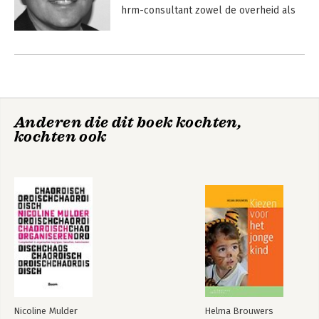
hrm-consultant zowel de overheid als 
profit- en non-profitorganisaties. 
Daarnaast wordt hij regelmatig 
Andere boeken door Eelke Pol
gevraagd als trainer, spreker en docent 
bij verschillende opleidingen.
Anderen die dit boek kochten,
kochten ook
Strategisch HRM
Bekijk alle boeken
Nicoline Mulder
Helma Brouwers