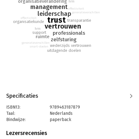
organisatieverandering
organisatie. Inclusief interviews met de bestuursvoorzitters van
hrm
management
Philadelphia, De Baak, Maasstadziekenhuis, Randstad en
effectiviteit
leiderschap
generatieverschillen
Bartimeüs.
trust
effectiviteit
transparantie
organisatiekunde
vertrouwen
hrm
professionals
support
ruimte
zelfsturing
generatieverschillen
wederzijds vertrouwen
smart-doelen
uitdagende doelen
Specificaties
ISBN13:
9789463187879
Taal:
Nederlands
Bindwijze:
paperback
Aantal pagina's:
135
Uitgever:
Mijnmanagementboek
Lezersrecensies
Druk:
1