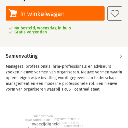
In winkelwagen
Nu besteld, woensdag in huis
Gratis verzonden
Samenvatting
Managers, professionals, hrm-professionals en adviseurs
zoeken nieuwe vormen van organiseren. Nieuwe vormen waarin
op een eigen wijze invulling wordt gegeven aan leiderschap,
management en een moderne professionele rol. Een nieuwe
vorm van organiseren waarbij TRUST centraal staat:
Tweezijdigheid in relaties, Ruimte die gegeven én gepakt wordt,
Uitdagende doelen, Support wordt geboden en genomen en
Transparantie in houding, gedrag en manier van werken.Het
TRUST-concept wordt in dit boek uitvoerig toegelicht. Via
samenwerken
praktijkvoorbeelden, casussen en prikkelende vragen wordt
organisatiecultuur
organisatiecultuur
smart-doelen
de lezer uitgedaagd om de vertaling te maken naar de eigen
tweezijdigheid
samenwerken