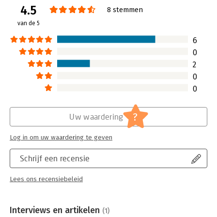
4.5
Verschijningsdatum:
20-1-2016
8 stemmen
van de 5
Hoofdrubriek:
Leiderschap
6
0
2
0
0
?
Uw waardering
Log in om uw waardering te geven
Schrijf een recensie
Lees ons recensiebeleid
Interviews en artikelen
(1)