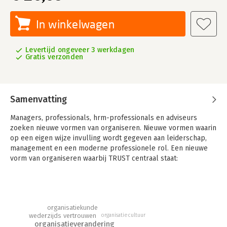
In winkelwagen
Levertijd ongeveer 3 werkdagen
Gratis verzonden
Samenvatting
Managers, professionals, hrm-professionals en adviseurs
zoeken nieuwe vormen van organiseren. Nieuwe vormen waarin
op een eigen wijze invulling wordt gegeven aan leiderschap,
management en een moderne professionele rol. Een nieuwe
vorm van organiseren waarbij TRUST centraal staat:
Tweezijdigheid in relaties, Ruimte die gegeven én gepakt wordt,
Uitdagende doelen, Support wordt geboden en genomen en
Transparantie in houding, gedrag en manier van werken.Het
TRUST-concept wordt in dit boek uitvoerig toegelicht. Via
organisatiekunde
praktijkvoorbeelden, casussen en prikkelende vragen wordt
wederzijds vertrouwen
organisatiecultuur
de lezer uitgedaagd om de vertaling te maken naar de eigen
organisatieverandering