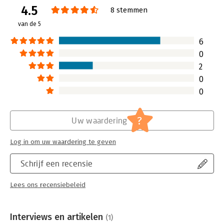
4.5
Verschijningsdatum:
20-1-2016
8 stemmen
van de 5
Hoofdrubriek:
Leiderschap
6
0
2
0
0
?
Uw waardering
Log in om uw waardering te geven
Schrijf een recensie
Lees ons recensiebeleid
Interviews en artikelen
(1)