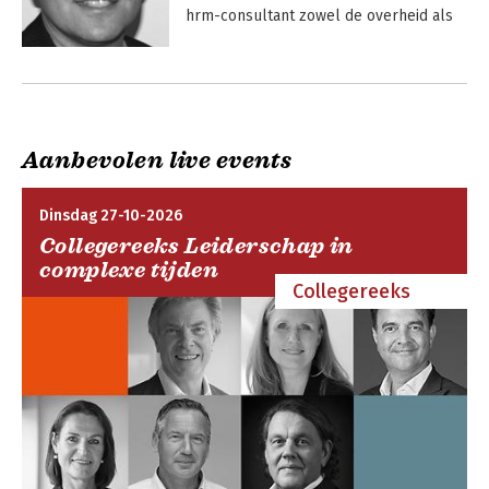
hrm-consultant zowel de overheid als 
profit- en non-profitorganisaties. 
Daarnaast wordt hij regelmatig 
Andere boeken door Eelke Pol
gevraagd als trainer, spreker en docent 
bij verschillende opleidingen.
Aanbevolen live events
Dinsdag 27-10-2026
Collegereeks Leiderschap in
complexe tijden
Collegereeks
Strategisch HRM
Bekijk alle boeken