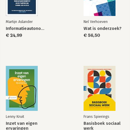
Politicoloog Yves Dejaeghere
9. Een geloofwaardige pers
Journalist Folkert Jensma
Martijn Aslander
Nel Verhoeven
Deel III: De waarden
Informatieautonomie
Wat is onderzoek?
10. Van vrijheid naar vrijheid
€ 24,99
€ 56,50
Historicus Annelien de Dijn
11. Tussen wij en zij
Amnesty-directeur Dagmar Oudshoorn
12. Veranderen kan
Omgevingspsycholoog Linda Steg
Tot slot. In het licht van morgen...
Dankwoord
Verder lezen
Lenny Kruit
Frans Spierings
Inzet van eigen
Basisboek sociaal
ervaringen
werk