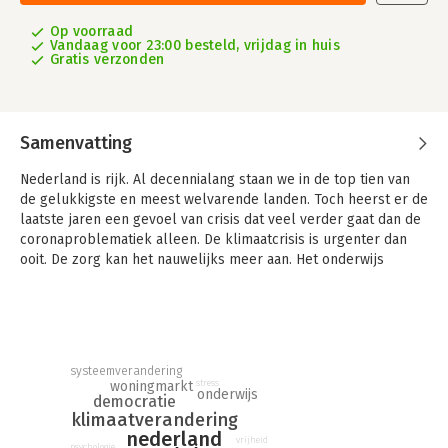
Op voorraad
Vandaag voor 23:00 besteld, vrijdag in huis
Gratis verzonden
Samenvatting
Nederland is rijk. Al decennialang staan we in de top tien van
de gelukkigste en meest welvarende landen. Toch heerst er de
laatste jaren een gevoel van crisis dat veel verder gaat dan de
coronaproblematiek alleen. De klimaatcrisis is urgenter dan
ooit. De zorg kan het nauwelijks meer aan. Het onderwijs
kraakt in zijn voegen. Er is een groot gebrek aan woonruimte.
De intensieve landbouw vernietigt de natuur. De democratie
ligt onder vuur en ook de rechtsstaat heeft betere tijden
gekend. Steeds meer mensen leven in armoede, velen voelen
zich niet erkend. Kortom, Nederland is ziek.
systeemverandering
stress
woningmarkt
Maar hoe het te genezen? Bas Mesters sprak langdurig met
onderwijs
democratie
twaalf vrouwen en mannen die uitblinken in hun vak: een boer,
klimaatverandering
een docent, een psychiater, een journalist, een rechter, een
nederland
vrijheid
psychologie