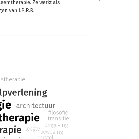
steemtherapie. Ze werkt als
en van I.P.R.R.
nstherapie
lpverlening
gie
architectuur
filosofie
therapie
transitie
omgeving
rapie
leegte
beweging
herstel