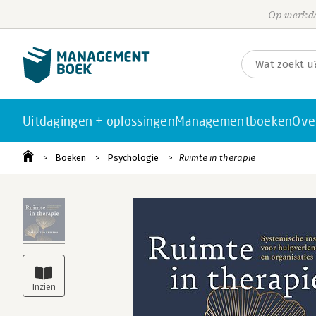
Op werkda
Uitdagingen + oplossingen
Managementboeken
Ove
Boeken
Psychologie
Ruimte in therapie