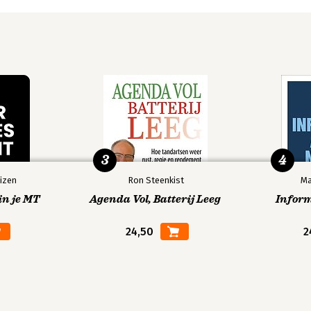
3
4
izen
Ron Steenkist
Ma
in je MT
Agenda Vol, Batterij Leeg
Infor
24,50
2