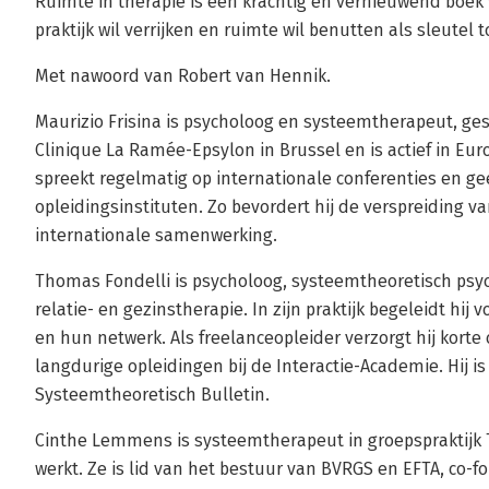
Ruimte in therapie is een krachtig en vernieuwend boek 
praktijk wil verrijken en ruimte wil benutten als sleutel
Met nawoord van Robert van Hennik.
Maurizio Frisina is psycholoog en systeemtherapeut, gespe
Clinique La Ramée-Epsylon in Brussel en is actief in Eur
spreekt regelmatig op internationale conferenties en gee
opleidingsinstituten. Zo bevordert hij de verspreiding 
internationale samenwerking.
Thomas Fondelli is psycholoog, systeemtheoretisch psy
relatie- en gezinstherapie. In zijn praktijk begeleidt hi
en hun netwerk. Als freelanceopleider verzorgt hij kort
langdurige opleidingen bij de Interactie-Academie. Hij is
Systeemtheoretisch Bulletin.
Cinthe Lemmens is systeemtherapeut in groepspraktijk T
werkt. Ze is lid van het bestuur van BVRGS en EFTA, co-