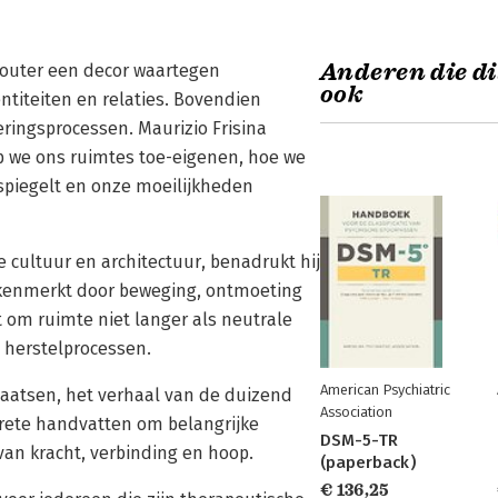
Anderen die di
 louter een decor waartegen
ook
ntiteiten en relaties. Bovendien
ringsprocessen. Maurizio Frisina
p we ons ruimtes toe-eigenen, hoe we
spiegelt en onze moeilijkheden
 cultuur en architectuur, benadrukt hij
kenmerkt door beweging, ontmoeting
it om ruimte niet langer als neutrale
n herstelprocessen.
American Psychiatric
laatsen, het verhaal van de duizend
Association
ncrete handvatten om belangrijke
DSM-5-TR
an kracht, verbinding en hoop.
(paperback)
€ 136,25