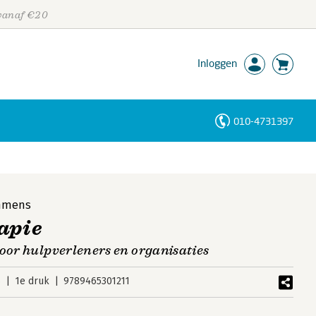
 vanaf €20
Inloggen
010-4731397
Personen
Trefwoorden
mmens
apie
voor hulpverleners en organisaties
6
1e druk
9789465301211