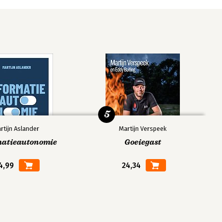
5
rtijn Aslander
Martijn Verspeek
matieautonomie
Goeiegast
4,99
24,34