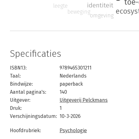
toe-
identiteit
leegte
ecosys
beweging
omgeving
Specificaties
ISBN13:
9789465301211
Taal:
Nederlands
Bindwijze:
paperback
Aantal pagina's:
140
Uitgever:
Uitgeverij Pelckmans
Druk:
1
Verschijningsdatum:
10-3-2026
Hoofdrubriek:
Psychologie