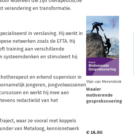
voor iedereen die zijn therapeutische
 tot verandering en transformatie.
cialiseerd in verslaving. Hij werkt in
opese netwerken zoals de EFTA. Hij
ft training aan verschillende
van systeemdenken en stimuleert hij
chotherapeut en erkend supervisor in
Stijn van Merendonk
j voornamelijk jongeren, jongvolwassenen
Waaier
e cursussen en werkt hij mee aan
motiverende
 tevens redactielid van het
gespreksvoering
raject, waar ze vooral met koppels
founder van Metaloog, kennisnetwerk
€ 18,90