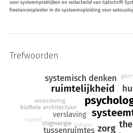
voor systeempraktijken en redactielid van tijdschrift Sy
freelanceopleider in de systeemopleiding voor seksuolog
Trefwoorden
gezi
systemisch denken
ruimtelijkheid
hu
psycholo
verandering
biofiele architectuur
systeem
verslaving
herstel
the
stigmergie
cultuur
zorg
tussenruimtes